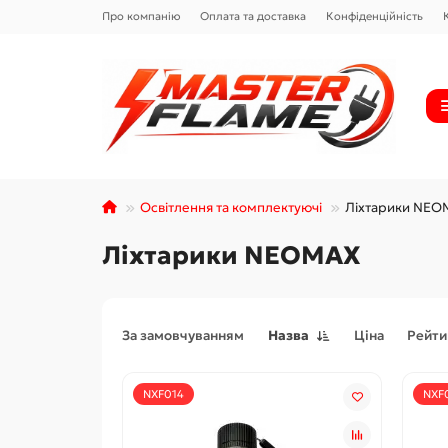
Про компанію
Оплата та доставка
Конфіденційність
Освітлення та комплектуючі
Ліхтарики NE
Ліхтарики NEOMAX
За замовчуванням
Назва
Ціна
Рейти
NXF014
NXF