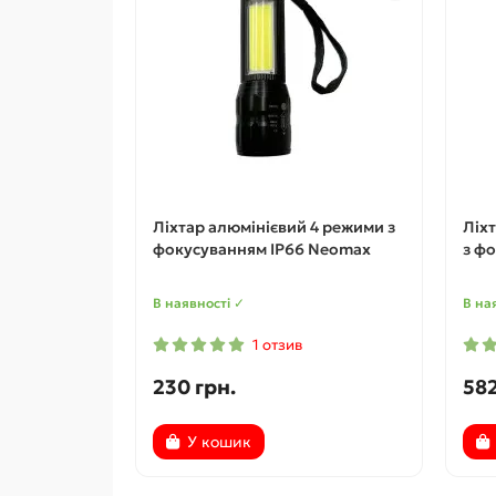
Ліхтар алюмінієвий 4 режими з
Ліх
фокусуванням IP66 Neomax
з ф
В наявності ✓
В на
1 отзив
230 грн.
582
У кошик