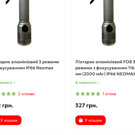
тарик алюмінієвий 3 режими
Ліхтарик алюмінієвий FOB 
окусуванням IP66 Neomax
режими з фокусуванням 116
мм (2000 мАг) IP66 NEOMA
явності ✓
В наявності ✓
2 отзива
1 отзив
 грн.
327 грн.
У кошик
У кошик