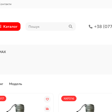
Контакти
+38 (077
Каталог
OMAX
нг
Модель
017
NXF016