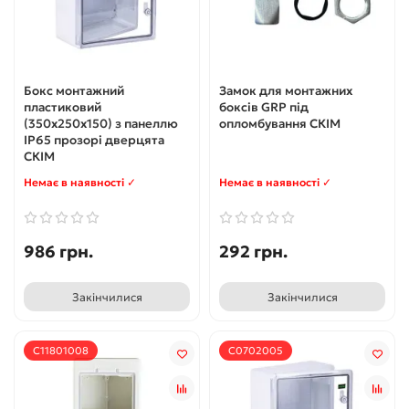
Бокс монтажний
Замок для монтажних
пластиковий
боксів GRP під
(350x250x150) з панеллю
опломбування СКІМ
IP65 прозорі дверцята
СКІМ
Немає в наявності ✓
Немає в наявності ✓
986 грн.
292 грн.
Закінчилися
Закінчилися
С11801008
С0702005