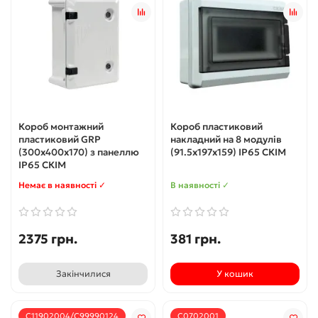
Короб монтажний
Короб пластиковий
пластиковий GRP
накладний на 8 модулів
(300х400х170) з панеллю
(91.5х197х159) IP65 СКІМ
IP65 СКІМ
Немає в наявності ✓
В наявності ✓
2375 грн.
381 грн.
Закінчилися
У кошик
С11902004/С99990124
С0702001