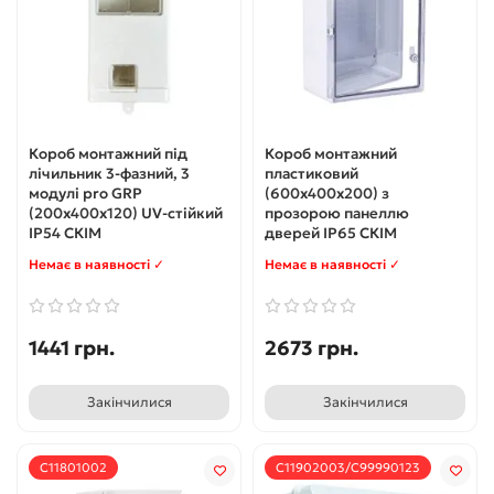
Короб монтажний під
Короб монтажний
лічильник 3-фазний, 3
пластиковий
модулі pro GRP
(600x400x200) з
(200х400х120) UV-стійкий
прозорою панеллю
IP54 СКІМ
дверей IP65 СКІМ
Немає в наявності ✓
Немає в наявності ✓
1441 грн.
2673 грн.
Закінчилися
Закінчилися
С11801002
С11902003/С99990123