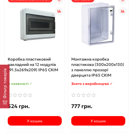
Коробка пластиковий
Монтажна коробка
накладний на 12 модулів
пластикова (300х200х130)
(91.5х269х209) IP65 СКІМ
з панеллю прозорі
Фільтр товарів
дверцята IP65 СКІМ
В наявності ✓
Знято з виробництва ✓
524 грн.
777 грн.
У кошик
У кошик