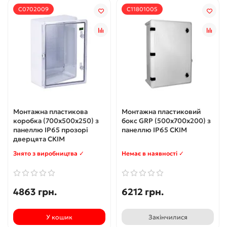
С0702009
С11801005
Монтажна пластикова
Монтажна пластиковий
коробка (700x500x250) з
бокс GRP (500х700х200) з
панеллю IP65 прозорі
панеллю IP65 СКІМ
дверцята СКІМ
Знято з виробництва ✓
Немає в наявності ✓
4863 грн.
6212 грн.
У кошик
Закінчилися