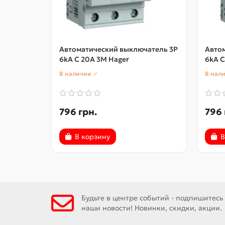
Автоматический выключатель 3P
Авто
6kA C 20A 3M Hager
6kA C
В наличии ✓
В нал
796 грн.
796 
В корзину
В
Будьте в центре событий - подпишитесь
наши новости! Новинки, скидки, акции.