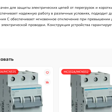
чен для защиты электрических цепей от перегрузок и коротки
спечивает надежную работу в различных условиях, подходит д
ния C обеспечивает мгновенное отключение при превышении д
лектрической проводки. Конструкция устройства гарантирует
совать
5A/MCN325
MC332A/MCN332