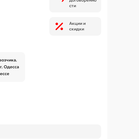
договоренно
сти
Акции и
скидки
возчика.
г. Одесса
дессе