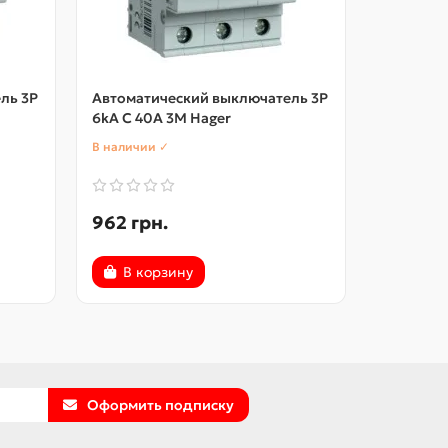
ль 3P
Автоматический выключатель 3P
Автомати
6kA C 40A 3M Hager
6kA C 50
В наличии ✓
В наличии
962 грн.
1302 гр
В корзину
В ко
Оформить подписку