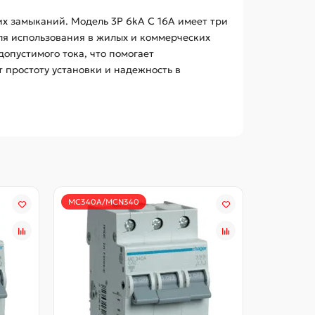
х замыканий. Модель 3P 6kA C 16A имеет три
ля использования в жилых и коммерческих
опустимого тока, что помогает
 простоту установки и надежность в
MC340A/MCN340
MC350A/