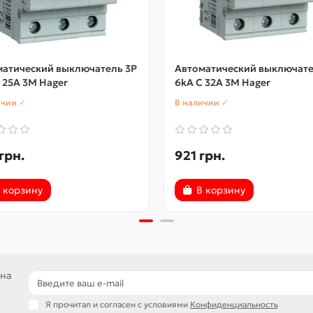
матический выключатель 3P
Автоматический выключате
 25A 3M Hager
6kA C 32A 3M Hager
ичии ✓
В наличии ✓
грн.
921 грн.
 корзину
В корзину
 на
Я прочитал и согласен с условиями
Конфиденциальность