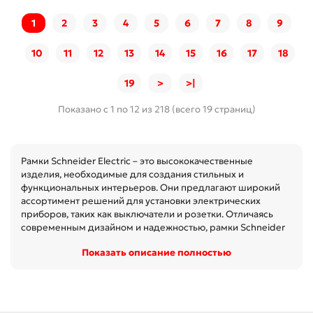
1
2
3
4
5
6
7
8
9
10
11
12
13
14
15
16
17
18
19
>
>|
Показано с 1 по 12 из 218 (всего 19 страниц)
Рамки Schneider Electric – это высококачественные
изделия, необходимые для создания стильных и
функциональных интерьеров. Они предлагают широкий
ассортимент решений для установки электрических
приборов, таких как выключатели и розетки. Отличаясь
современным дизайном и надежностью, рамки Schneider
подходят для любых стилей интерьера, от классического
Показать описание полностью
Показать описание полностью
до современного. Важно отметить, что их можно легко
интегрировать в самые разнообразные помещения,
обеспечивая безопасность и удобство. Разработка рамок
выполнена с учетом всех необходимых стандартов, что
гарантирует долгий срокService life. Обратитесь к нам,