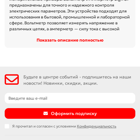
предназначены для точного и надежного контроля
электрических параметров. Эти устройства подходят для
использования в бытовой, промышленной и лабораторной
сфере. Вольтметр позволяет измерять напряжение в
различных цепях, а амперметр — силу тока с высокой
точностью. Устройства отличаются удобством
Показать описание полностью
Показать описание полностью
эксплуатации, компактным дизайном и долговечностью,
что делает их незаменимыми для электриков и
инженеров. Для максимальной надежности приборы
DigiTOP изготовлены из качественных материалов и
оснащены современными электронными компонентами.
Выбирайте измерительные приборы DigiTOP для
эффективного и безопасного контроля электрических
Будьте в центре событий - подпишитесь на наши
систем.
новости! Новинки, скидки, акции.
Оформить подписку
Я прочитал и согласен с условиями
Конфиденциальность