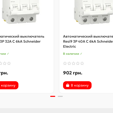
матический выключатель
Автоматический выключат
 3P 32A C 6kA Schneider
Resi9 3P 40A C 6kA Schneide
Electric
ичии ✓
В наличии ✓
грн.
902 грн.
 корзину
В корзину