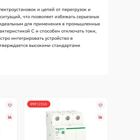
лектроустановок и цепей от перегрузок и
итуаций, что позволяет избежать серьезных
го идеальным для применения в промышленных
актеристикой C и способен отключать токи,
тро интегрировать устройство в
одтверждается высокими стандартами
R9F12350
R9F12363