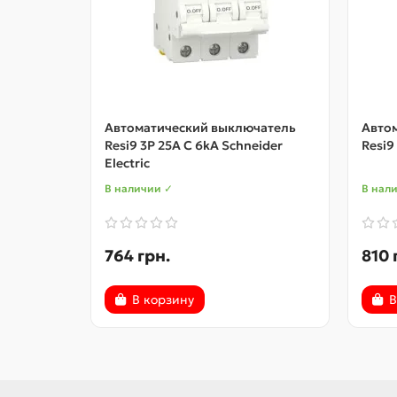
Автоматический выключатель
Авто
Resi9 3P 25A C 6kA Schneider
Resi9
Electric
В наличии ✓
В нал
764 грн.
810 
В корзину
В