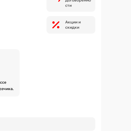
договоренно
сти
Акции и
скидки
ессе
озчика.