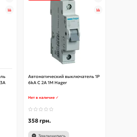
ель
Автоматический выключатель 1P
Автомати
63А
6kA C 2A 1M Hager
6kA C 10
Нет в наличие ✓
В наличии
358 грн.
185 грн
Закончились
В ко