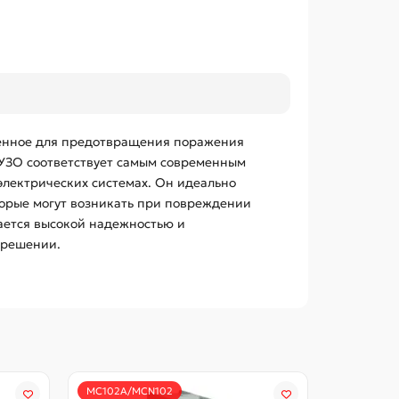
аченное для предотвращения поражения
 УЗО соответствует самым современным
электрических системах. Он идеально
торые могут возникать при повреждении
ается высокой надежностью и
 решении.
MC102A/MCN102
MCN110