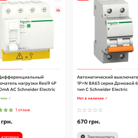
Дифференциальный
Автоматический выключат
чатель нагрузки Resi9 4P
1P+N ВА63 серия Домовой 
0mA АС Schneider Electric
тип С Schneider Electric
ичии ✓
Нет в наличие ✓
1 отзыв
 грн.
670 грн.
 корзину
Закончились