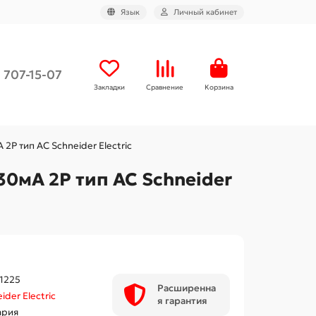
Язык
Личный кабинет
) 707-15-07
Закладки
Сравнение
Корзина
P тип АС Schneider Electric
0мA 2P тип АС Schneider
1225
Расширенна
ider Electric
я гарантия
ария