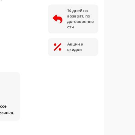
14 дней на
возврат, по
договоренно
сти
Акции и
скидки
ессе
озчика.