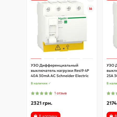
УЗО Дифференциальный
УЗО 
выключатель нагрузки Resi9 4P
выклю
40A 30mA АС Schneider Electric
25A 3
В наличии ✓
В нал
1 отзыв
2321 грн.
2174
В корзину
В