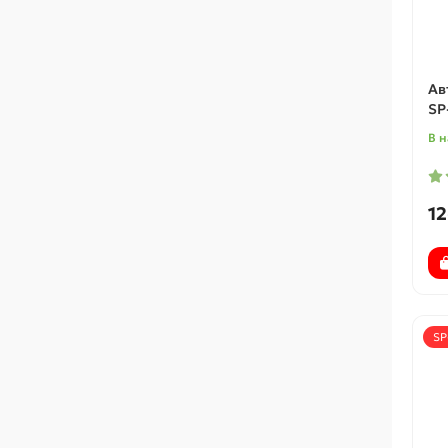
Ав
SP
В 
12
SP