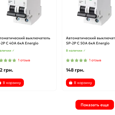
томатический выключатель
Автоматический выключат
-2P C 40А 6кА Energio
SP-2P C 50А 6кА Energio
наличии ✓
В наличии ✓
1 отзыв
1 отзыв
2 грн.
148 грн.
В корзину
В корзину
Показать еще