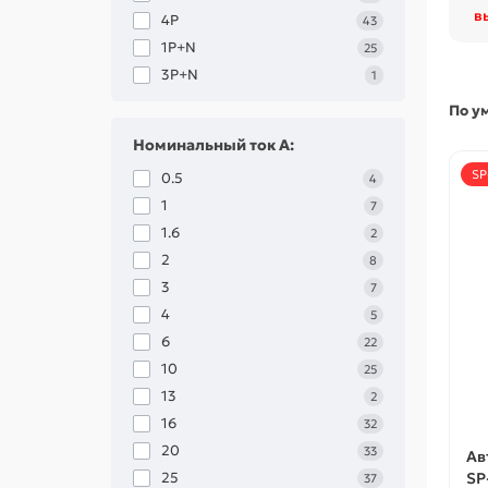
в
4Р
43
1P+N
25
3P+N
1
По у
Номинальный ток А:
SP
0.5
4
1
7
1.6
2
2
8
3
7
4
5
6
22
10
25
13
2
16
32
20
33
Ав
25
SP
37