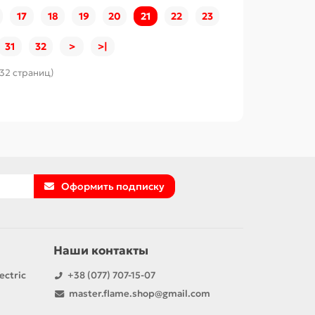
17
18
19
20
21
22
23
31
32
>
>|
 32 страниц)
Оформить подписку
Наши контакты
ectric
+38 (077) 707-15-07
master.flame.shop@gmail.com