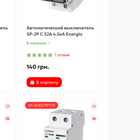
ель
Автоматический выключатель
SP-2P C 32А 4.5кА Energio
В наличии ✓
1 отзыв
140 грн.
В корзину
SP-2C63/70728