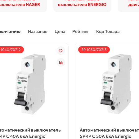
ыключатели HAGER
выключатели ENERGIO
двиг
молчанию
Название
Цена
Рейтинг
Код Товара
-1C40/70712
SP-1C50/70713
томатический выключатель
Автоматический выключат
-1P C 40А 6кА Energio
SP-1P C 50А 6кА Energio