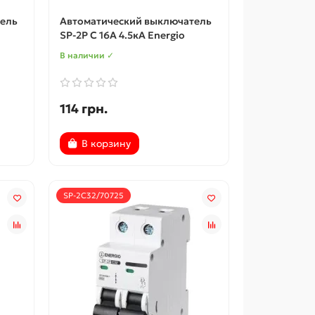
ель
Автоматический выключатель
SP-2P C 16А 4.5кА Energio
В наличии ✓
114 грн.
В корзину
SP-2C32/70725