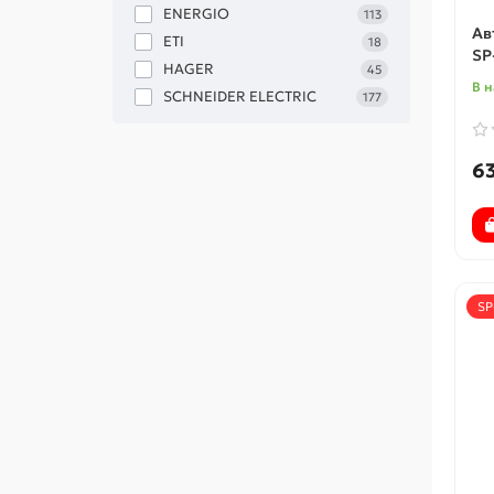
ENERGIO
113
Ав
ETI
18
SP
HAGER
45
В 
SCHNEIDER ELECTRIC
177
63
SP