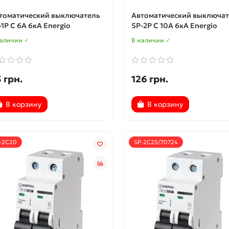
томатический выключатель
Автоматический выключат
-1P C 6А 6кА Energio
SP-2P C 10А 6кА Energio
наличии ✓
В наличии ✓
 грн.
126 грн.
В корзину
В корзину
-2C20
SP-2C25/70724