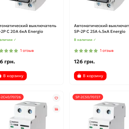
томатический выключатель
Автоматический выключат
-2P C 20А 6кА Energio
SP-2P C 25А 4.5кА Energio
наличии ✓
В наличии ✓
1 отзыв
1 отзыв
6 грн.
126 грн.
В корзину
В корзину
-2C40/70726
SP-2C50/70727