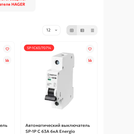
ателя HAGER
SP-1C63/70714
ель
Автоматический выключатель
SP-1P C 63А 6кА Energio