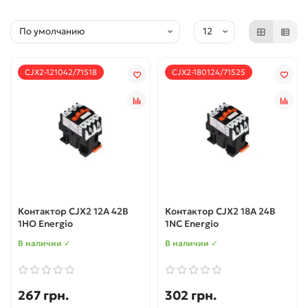
CJX2-121042/71518
CJX2-180124/71525
Контактор CJX2 12А 42В
Контактор CJX2 18A 24В
1НО Energio
1NC Energio
В наличии ✓
В наличии ✓
267 грн.
302 грн.