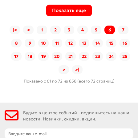
Показать еще
|<
<
1
2
3
4
5
6
7
8
9
10
11
12
13
14
15
16
17
18
19
20
21
22
23
24
25
>
>|
Показано с 61 по 72 из 858 (всего 72 страниц)
Будьте в центре событий - подпишитесь на наши
новости! Новинки, скидки, акции.