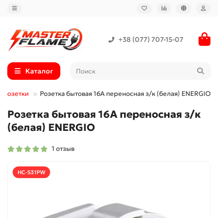
+38 (077) 707-15-07
Каталог
и Розетки
Розетка бытовая 16А переносная з/к (белая) ENERGIO
Розетка бытовая 16А переносная з/к
(белая) ENERGIO
1 отзыв
HC-S31PW