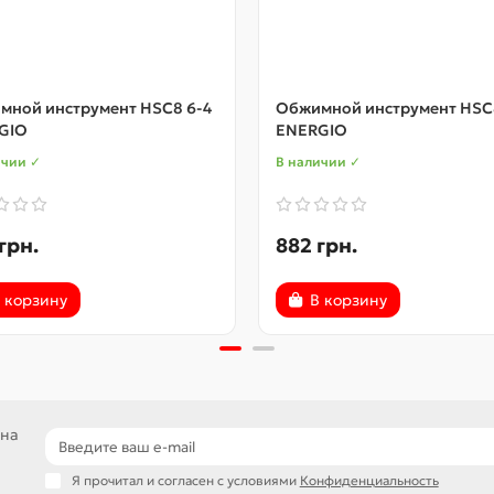
мной инструмент HSC8 6-4
Обжимной инструмент HSC8
GIO
ENERGIO
ичии ✓
В наличии ✓
грн.
882 грн.
 корзину
В корзину
 на
Я прочитал и согласен с условиями
Конфиденциальность