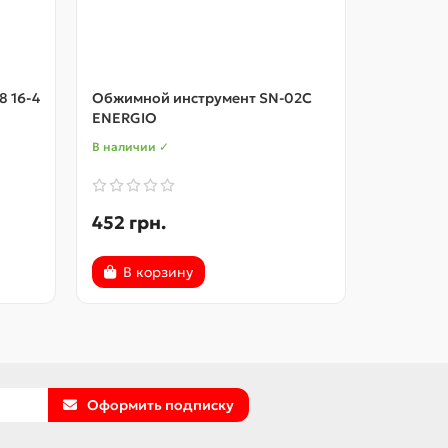
 16-4
Обжимной инструмент SN-02C
Обжимной
ENERGIO
ENERGIO
В наличии ✓
В наличии
452 грн.
452 грн
В корзину
В ко
Оформить подписку