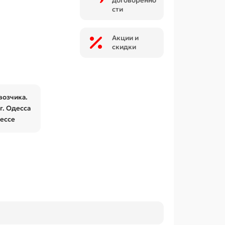
договоренно
сти
Акции и
скидки
возчика.
г. Одесса
дессе