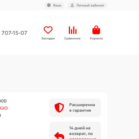
Язык
Личный кабинет
) 707-15-07
Закладки
Сравнение
Корзина
00D
Расширенна
GIO
я гарантия
й
14 дней на
возврат, по