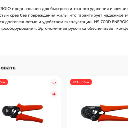
ERGIO предназначен для быстрого и точного удаления изоляци
стый срез без повреждения жилы, что гарантирует надежное э
ся долговечностью и удобством эксплуатации. HS-700D ENERGI
трооборудования. Эргономичная рукоятка обеспечивает комфо
совать
6-4
HSC8-16-4