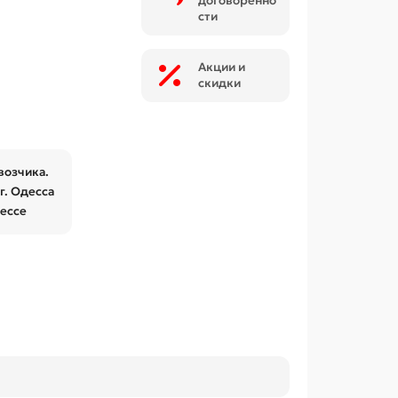
договоренно
сти
Акции и
скидки
возчика.
г. Одесса
дессе