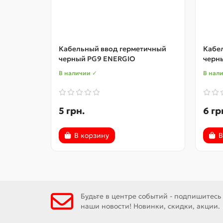
Кабельный ввод герметичный
Кабе
черный PG9 ENERGIO
черн
В наличии ✓
В нал
5 грн.
6 гр
В корзину
В
Будьте в центре событий - подпишитесь
наши новости! Новинки, скидки, акции.