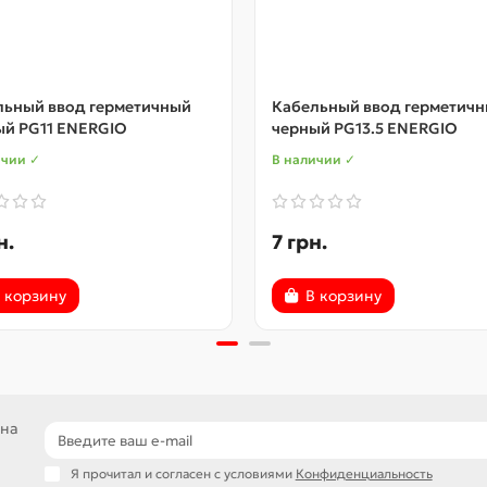
льный ввод герметичный
Кабельный ввод герметич
ый PG11 ENERGIO
черный PG13.5 ENERGIO
ичии ✓
В наличии ✓
н.
7 грн.
 корзину
В корзину
 на
Я прочитал и согласен с условиями
Конфиденциальность