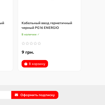
ный
Кабельный ввод герметичный
Кабельн
черный PG16 ENERGIO
черный 
В наличии ✓
В наличии
9 грн.
12 грн.
В корзину
В ко
Оформить подписку