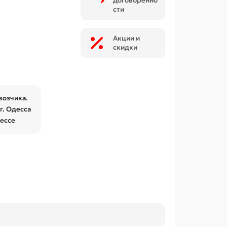
договоренно
сти
Акции и
скидки
возчика.
г. Одесса
дессе