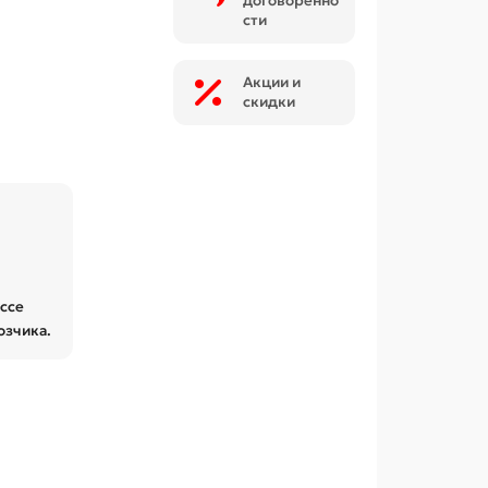
договоренно
сти
Акции и
скидки
ессе
озчика.