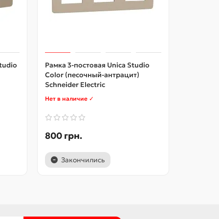
tudio
Рамка 3-постовая Unica Studio
Рамка 3-
Color (песочный-антрацит)
Studio Co
Schneider Electric
Electric
Нет в наличие ✓
В наличии
800 грн.
392 грн
Закончились
В ко