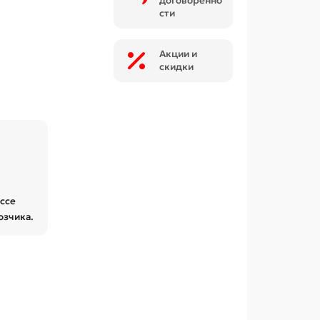
договоренно
сти
Акции и
скидки
ессе
озчика.