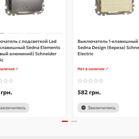
чатель с подсветкой Led
Выключатель 1-клавишный
клавишный Sedna Elements
Sedna Design (береза) Schne
вый алюминий) Schneider
Electric
ic
наличие ✓
Нет в наличие ✓
 грн.
582 грн.
Закончились
Закончились