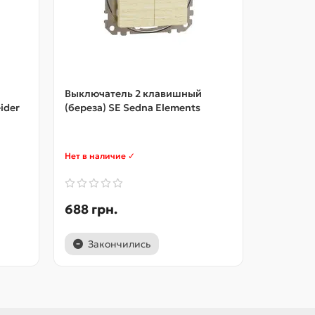
Выключатель 2 клавишный
Однокла
ider
(береза) SE Sedna Elements
Sedna El
Schneider
Нет в наличие ✓
Нет в нал
688 грн.
618 грн
Закончились
Зако