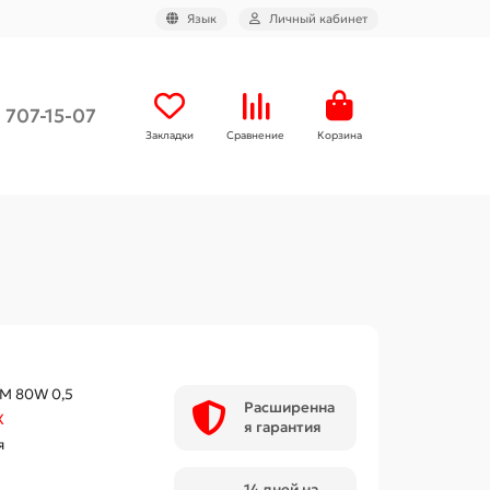
Язык
Личный кабинет
) 707-15-07
Закладки
Сравнение
Корзина
 M 80W 0,5
Расширенна
X
я гарантия
я
14 дней на