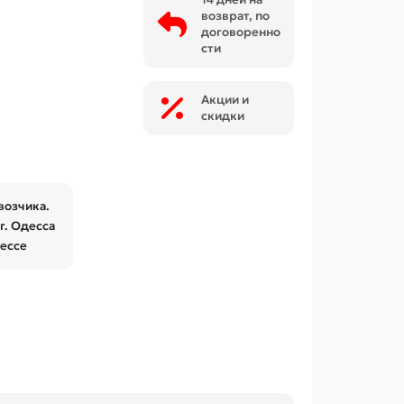
возврат, по
договоренно
сти
Акции и
скидки
возчика.
г. Одесса
дессе