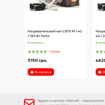
Нагревательный мат LDTS M 1 м2
Нагре
/ 160 Вт Fenix
м2 / 
В наличии ✓
В нал
1 отзыв
3190 грн.
4620
В корзину
В
Будьте в центре событий - подпишитесь