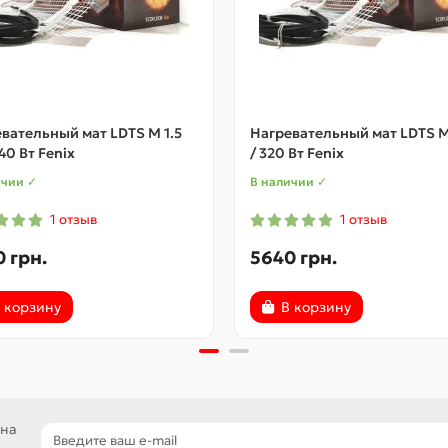
вательный мат LDTS M 1.5
Нагревательный мат LDTS M
240 Вт Fenix
/ 320 Вт Fenix
ичии ✓
В наличии ✓
1 отзыв
1 отзыв
 грн.
5640 грн.
 корзину
В корзину
 на