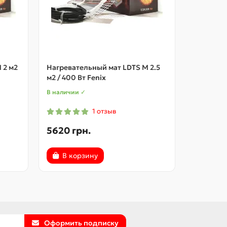
 2 м2
Нагревательный мат LDTS M 2.5
Нагреват
м2 / 400 Вт Fenix
/ 480 Вт 
В наличии ✓
В наличии
1 отзыв
5620 грн.
7390 г
В корзину
В ко
Оформить подписку