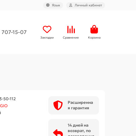
Язык
Личный кабинет
) 707-15-07
Закладки
Сравнение
Корзина
3-50-112
Расширенна
GIO
я гарантия
й
14 дней на
возврат, по