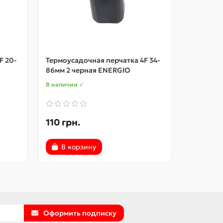
F 20-
Термоусадочная перчатка 4F 34-
Термоуса
86мм 2 черная ENERGIO
1м (желт
В наличии ✓
В наличии
110 грн.
150 грн
В корзину
В ко
Оформить подписку