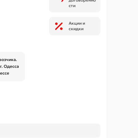
договоренно
сти
Акции и
скидки
возчика.
г. Одесса
дессе