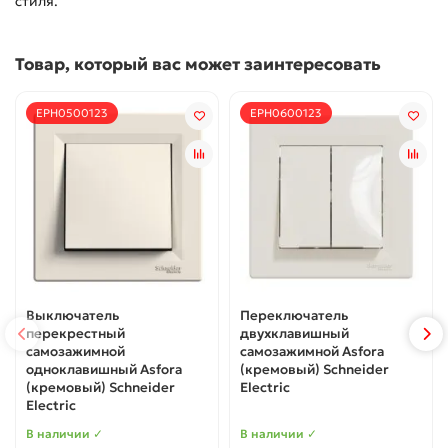
стиля.
Товар, который вас может заинтересовать
EPH0500123
EPH0600123
Выключатель
Переключатель
перекрестный
двухклавишный
самозажимной
самозажимной Asfora
одноклавишный Asfora
(кремовый) Schneider
(кремовый) Schneider
Electric
Electric
В наличии ✓
В наличии ✓