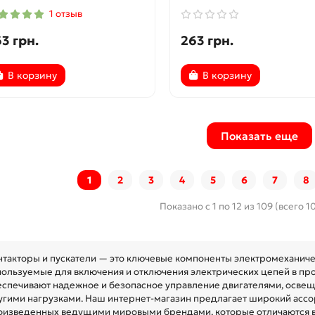
1 отзыв
3 грн.
263 грн.
В корзину
В корзину
Показать еще
1
2
3
4
5
6
7
8
Показано с 1 по 12 из 109 (всего 1
нтакторы и пускатели — это ключевые компоненты электромеханиче
пользуемые для включения и отключения электрических цепей в пр
еспечивают надежное и безопасное управление двигателями, осве
угими нагрузками. Наш интернет-магазин предлагает широкий ассор
оизведенных ведущими мировыми брендами, которые отличаются в