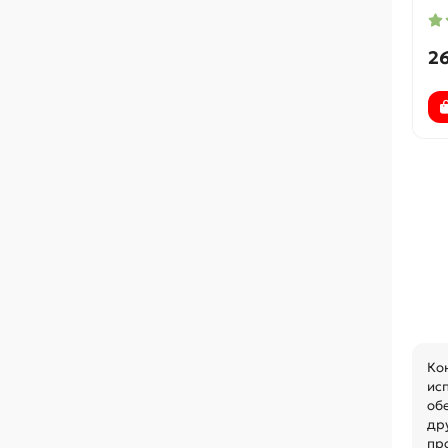
26
Ко
ис
об
др
пр