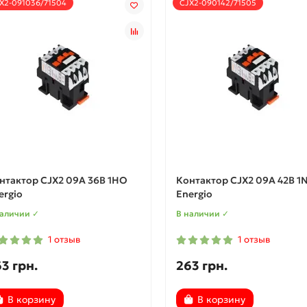
X2-091036/71504
CJX2-090142/71505
нтактор CJX2 09A 36В 1НО
Контактор CJX2 09A 42В 1
ergio
Energio
наличии ✓
В наличии ✓
1 отзыв
1 отзыв
3 грн.
263 грн.
В корзину
В корзину