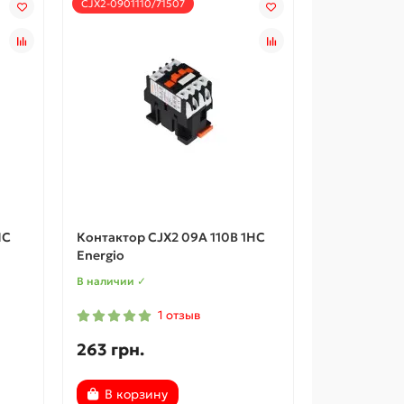
CJX2-0901110/71507
NC
Контактор CJX2 09А 110В 1НC
Energio
В наличии ✓
1 отзыв
263 грн.
В корзину