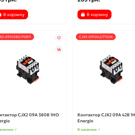
В корзину
В корзину
X2-0910380/70811
CJX2-091042/71506
нтактор CJX2 09А 380В 1НО
Контактор CJX2 09А 42В 1
ergio
Energio
наличии ✓
В наличии ✓