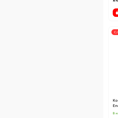
CJ
Ко
En
В 