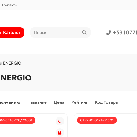
Контакты
+38 (077
Каталог
ли ENERGIO
ENERGIO
молчанию
Название
Цена
Рейтинг
Код Товара
X2-0910220/70801
CJX2-090124/71501