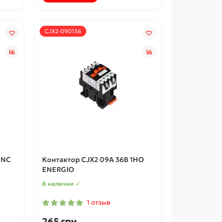
CJX2-090136
1NC
Контактор CJX2 09А 36В 1НО
ENERGIO
В наличии ✓
1 отзыв
265 грн.