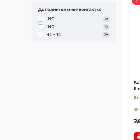
CJ
Дополнительные контакты:
1NC
29
1NO
31
NO+NC
29
Ко
En
В 
26