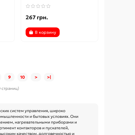
267 грн.
В корзину
9
10
>
>|
0 страниц)
ских систем управления, широко
омышленности и бытовых условиях. Они
щением, нагревательными приборами и
тимент контакторов и пускателей,
ысоким качеством, долговечностью и