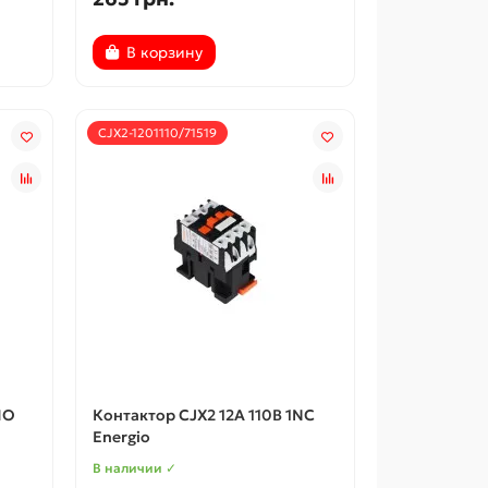
В корзину
CJX2-1201110/71519
НО
Контактор CJX2 12А 110В 1NC
Energio
В наличии ✓