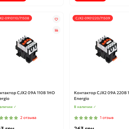
X2-0910110/71508
CJX2-0901220/71509
нтактор CJX2 09А 110В 1НО
Контактор CJX2 09А 220В 
ergio
Energio
наличии ✓
В наличии ✓
2 отзыва
1 отзыв
3 грн.
263 грн.