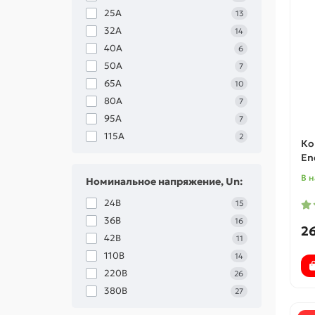
25А
13
32А
14
40А
6
50А
7
65А
10
80А
7
95А
7
115А
2
Ко
En
В 
Номинальное напряжение, Un:
24В
15
36В
16
26
42В
11
110В
14
220В
26
380В
27