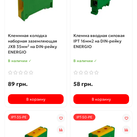
Клеммная колодка
Клемма вводная силовая
наборная заземляющая
IPT 16мм2 на DIN-рейку
JXB 35мм² на DIN-рейку
ENERGIO
ENERGIO
В наличии ✓
В наличии ✓
89 грн.
58 грн.
В корзину
В корзину
IPT-35-PE
IPT-50-PE