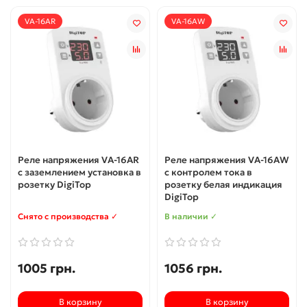
VA-16AR
VA-16AW
Реле напряжения VA-16AR
Реле напряжения VA-16AW
с заземлением установка в
с контролем тока в
розетку DigiTop
розетку белая индикация
DigiTop
Снято с производства ✓
В наличии ✓
1005 грн.
1056 грн.
В корзину
В корзину