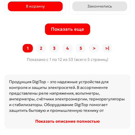
В корзину
Закончились
Показать еще
1
2
3
4
5
>
>|
Показано с 1 по 12 из 53 (всего 5 страниц)
Продукция DigiTop – это надежные устройства для
контроля и защиты электросетей. В ассортименте
представлены реле напряжения, вольтметры,
амперметры, счётчики электроэнергии, терморегуляторы
и стабилизаторы. Оборудование DigiTop помогает
защитить бытовую и промышленную технику от
перепадов напряжения, продлить срок службы приборов
Показать описание полностью
Показать описание полностью
и обеспечить безопасность электросети. Устройства
отличаются точностью, долговечностью и удобством в
эксплуатации. DigiTop – это современное решение для