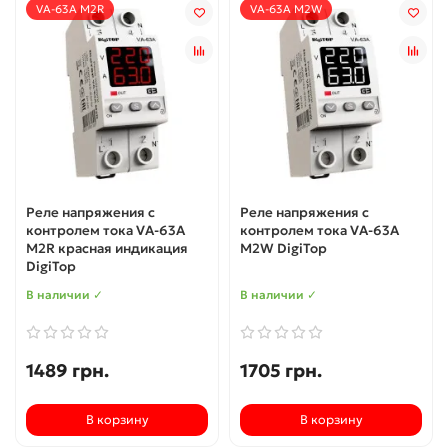
VА-63A M2R
VА-63A M2W
Реле напряжения c
Реле напряжения c
контролем тока VА-63A
контролем тока VА-63A
M2R красная индикация
M2W DigiTop
DigiTop
В наличии ✓
В наличии ✓
1489 грн.
1705 грн.
В корзину
В корзину