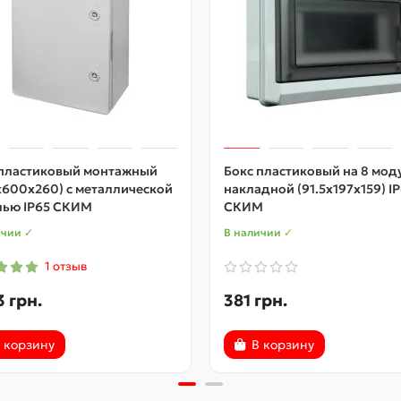
 пластиковый монтажный
Бокс пластиковый на 8 мод
x600x260) с металлической
накладной (91.5х197х159) I
лью IP65 СКИМ
СКИМ
ичии ✓
В наличии ✓
1 отзыв
 грн.
381 грн.
 корзину
В корзину