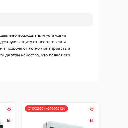
деально подходит для установки
адежную защиту от влаги, пыли и
йн позволяют легко монтировать и
ндартам качества, что делает его
С11902004/С99990124
С1190200