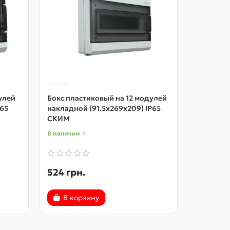
улей
Бокс пластиковый на 12 модулей
Бокс пла
P65
накладной (91.5х269х209) IP65
накладно
СКИМ
СКИМ
В наличии ✓
В наличии
524 грн.
751 грн
В корзину
В ко