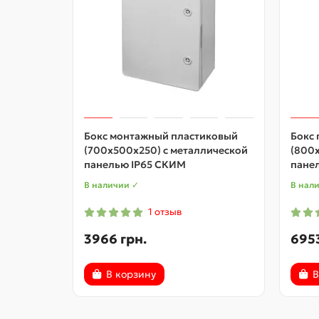
Бокс монтажный пластиковый
Бокс
(700x500x250) с металлической
(800
панелью IP65 СКИМ
пане
В наличии ✓
В нал
1 отзыв
3966 грн.
6953
В корзину
В