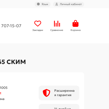
Язык
Личный кабинет
) 707-15-07
Закладки
Сравнение
Корзина
P65 СКИМ
1005
Расширенна
М
я гарантия
ина
14 дней на