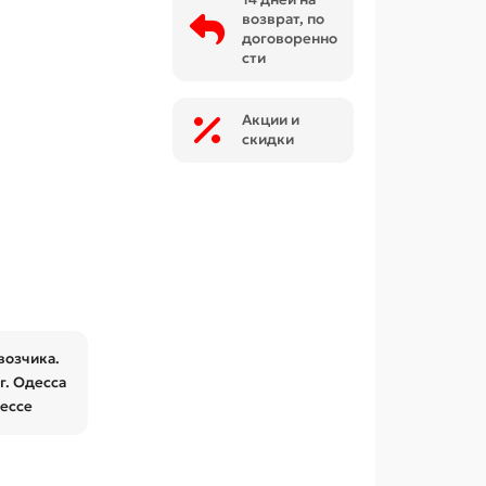
возврат, по
договоренно
сти
Акции и
скидки
возчика.
г. Одесса
дессе