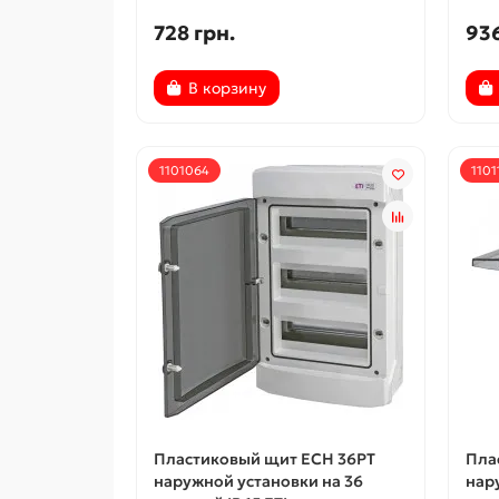
728 грн.
936
В корзину
1101064
1101
Пластиковый щит ECH 36PT
Пла
наружной установки на 36
нар