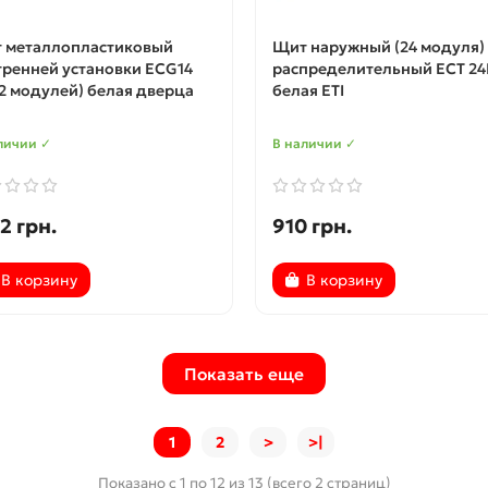
 металлопластиковый
Щит наружный (24 модуля)
тренней установки ECG14
распределительный ECT 2
+2 модулей) белая дверца
белая ETI
личии ✓
В наличии ✓
2 грн.
910 грн.
В корзину
В корзину
Показать еще
1
2
>
>|
Показано с 1 по 12 из 13 (всего 2 страниц)