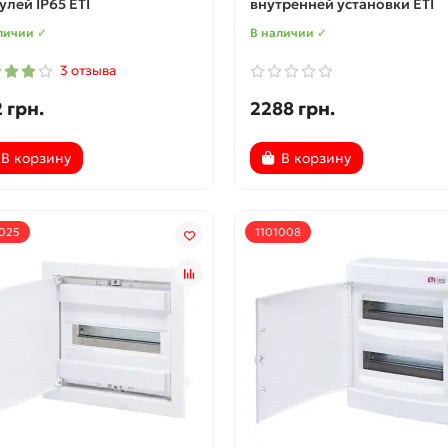
лей IP65 ETI
внутренней установки ETI
личии ✓
В наличии ✓
3 отзыва
 грн.
2288 грн.
В корзину
В корзину
1025
1101008