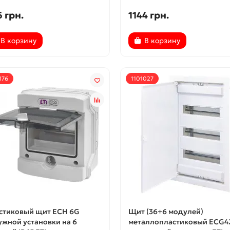
 грн.
1144 грн.
В корзину
В корзину
176
1101027
стиковый щит ECH 6G
Щит (36+6 модулей)
ужной установки на 6
металлопластиковый ECG4