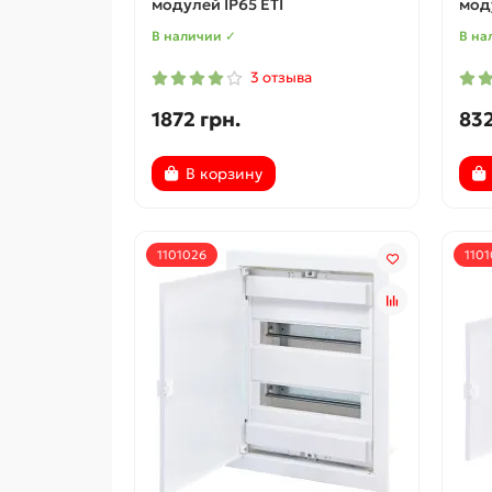
модулей IP65 ETI
моду
В наличии ✓
В на
3 отзыва
1872 грн.
832
В корзину
1101026
110