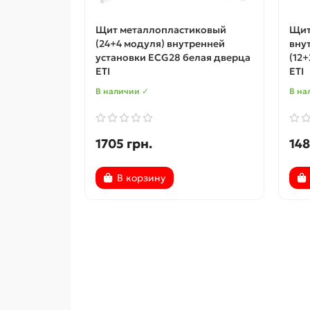
Щит металлопластиковый
Щит
(24+4 модуля) внутренней
вну
установки ECG28 белая дверца
(12
ETI
ETI
В наличии ✓
В на
1705 грн.
148
В корзину