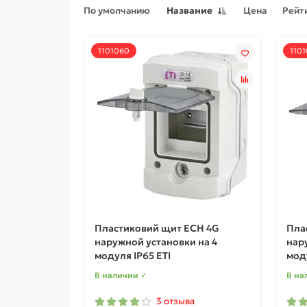
По умолчанию
Название
Цена
Рейт
1101060
1101
Пластиковий щит ECH 4G
Пла
наружной установки на 4
нар
модуля IP65 ETI
моду
В наличии ✓
В на
3 отзыва