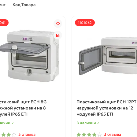
инг
Код Товара
061
1101062
стиковий щит ECH 8G
Пластиковый щит ECH 12PT
ужной установки на 8
наружной установки на 12
лей IP65 ETI
модулей IP65 ETI
личии ✓
В наличии ✓
3 отзыва
3 отзыва