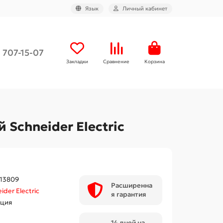
Язык
Личный кабинет
) 707-15-07
Закладки
Сравнение
Корзина
Schneider Electric
13809
Расширенна
ider Electric
я гарантия
ция
14 дней на