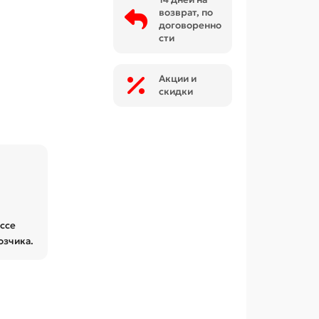
возврат, по
договоренно
сти
Акции и
скидки
ессе
озчика.