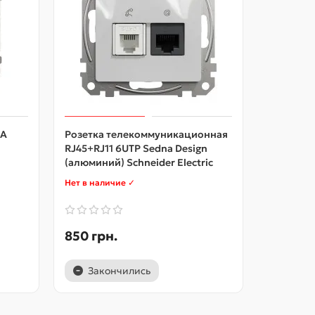
0А
Розетка телекоммуникационная
Кнопочн
RJ45+RJ11 6UTP Sedna Design
выключат
(алюминий) Schneider Electric
(алюминий
Нет в наличие ✓
Нет в нал
850 грн.
445 грн
Закончились
Зако