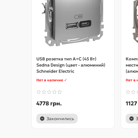
USB розетка тип A+C (45 Вт)
Компь
Sedna Design (цвет - алюминий)
местн
Schneider Electric
(алюм
Нет в наличие ✓
Нет в 
4778 грн.
1127
Закончились