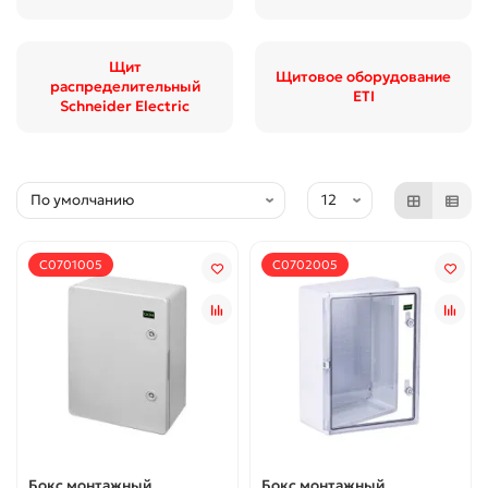
Щит
Щитовое оборудование
распределительный
ETI
Schneider Electric
С0701005
С0702005
Бокс монтажный
Бокс монтажный