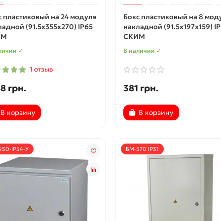
с пластиковый на 24 модуля
Бокс пластиковый на 8 мод
ладной (91.5х355х270) IP65
накладной (91.5х197х159) I
ИМ
СКИМ
личии ✓
В наличии ✓
1 отзыв
8 грн.
381 грн.
В корзину
В корзину
450-IP54-У
БМ-570 IP31