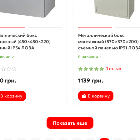
аллический бокс
Металлический бокс
тажный (450×450×220)
монтажный (570×370×200) 
чный IP54 ЛОЗА
съемной панелью IP31 ЛОЗ
личии ✓
В наличии ✓
1 отзыв
0 грн.
1139 грн.
В корзину
В корзину
Показать еще