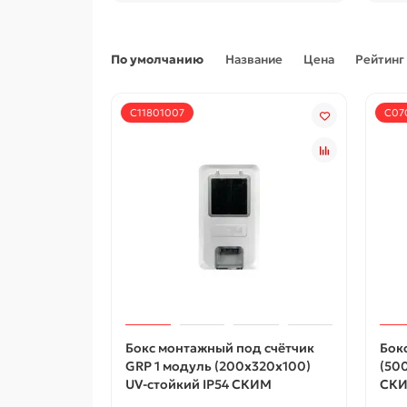
По умолчанию
Название
Цена
Рейтинг
С11801007
С07
Бокс монтажный под счётчик
Бок
GRP 1 модуль (200х320х100)
(50
UV-стойкий IP54 СКИМ
СК