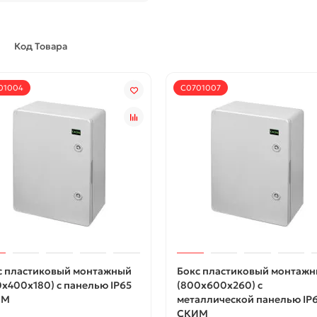
Код Товара
01004
С0701007
с пластиковый монтажный
Бокс пластиковый монтаж
0x400x180) с панелью IP65
(800x600x260) с
ИМ
металлической панелью IP
СКИМ