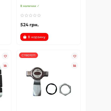
В наличии ✓
524 грн.
В корзину
С11801011