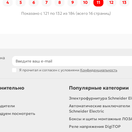
4
5
6
7
8
9
10
11
12
13
Показано с 121 по 132 из 184 (всего 16 страниц)
 на
Я прочитал и согласен с условиями
Конфиденциальность
нительно
Популярные категории
Электрофурнитура Schneider El
одители
Автоматические выключатели
Schneider Electric
дуем посмотреть
Боксы и щиты монтажные ЛОЗ
Реле напряжения DigiTOP