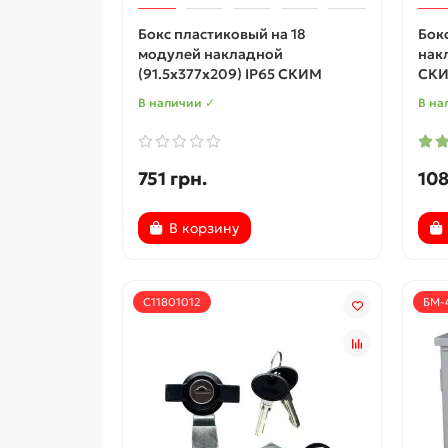
Бокс пластиковый на 18
Бок
модулей накладной
нак
(91.5х377х209) IP65 СКИМ
СК
В наличии ✓
В на
751 грн.
108
В корзину
С11801012
БМ-