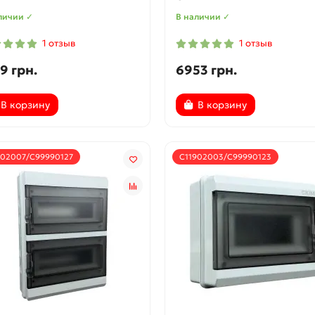
личии ✓
В наличии ✓
1 отзыв
1 отзыв
9 грн.
6953 грн.
В корзину
В корзину
902007/С99990127
С11902003/С99990123