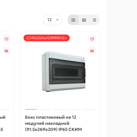
С11902004/С99990124
ный
Бокс пластиковый на 12
модулей накладной
65
(91.5х269х209) IP65 СКИМ