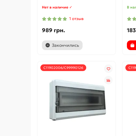
Нет в наличие ✓
В на
1 отзыв
989 грн.
183
Закончились
С11902006/С99990126
С11