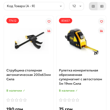
77412
83657
Струбцина столярная
Рулетка измерительная
автоматическая 200х63мм
обрезиненная
Сила
супермагнит с автостопом
5м 19мм Сила
В наличии ✓
В наличии ✓
190 грн.
75 грн.