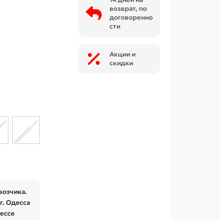
возврат, по
договоренно
сти
Акции и
скидки
возчика.
г. Одесса
дессе