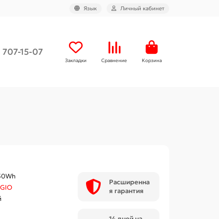
Язык
Личный кабинет
) 707-15-07
Закладки
Сравнение
Корзина
50Wh
Расширенна
GIO
я гарантия
й
14 дней на