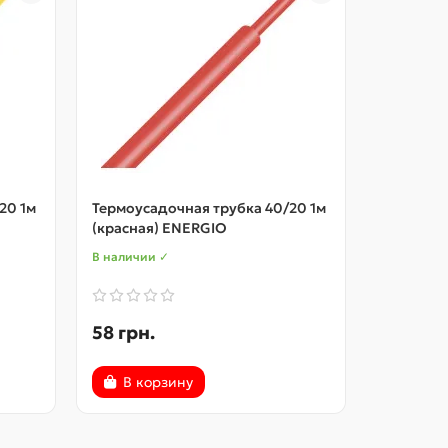
20 1м
Термоусадочная трубка 40/20 1м
Термоуса
(красная) ENERGIO
(зеленая
В наличии ✓
В наличии
58 грн.
58 грн.
В корзину
В ко