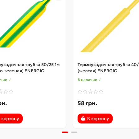
усадочная трубка 50/25 1м
Термоусадочная трубка 40/
о-зеленая) ENERGIO
(желтая) ENERGIO
ичии ✓
В наличии ✓
рн.
58 грн.
 корзину
В корзину