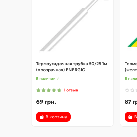
Термоусадочная трубка 50/25 1м
Термо
(прозрачная) ENERGIO
(желт
В наличии ✓
В нал
1 отзыв
69 грн.
87 г
В корзину
В