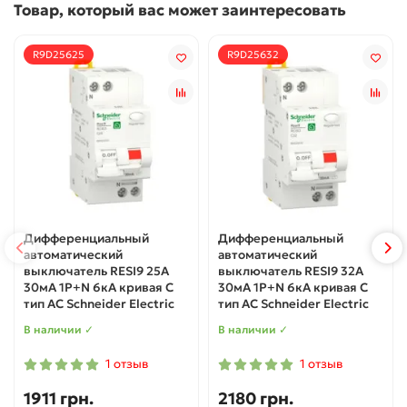
Товар, который вас может заинтересовать
R9D25625
R9D25632
Дифференциальный
Дифференциальный
автоматический
автоматический
выключатель RESI9 25А
выключатель RESI9 32А
30мA 1P+N 6кA кривая С
30мA 1P+N 6кA кривая С
тип АС Schneider Electric
тип АС Schneider Electric
В наличии ✓
В наличии ✓
1 отзыв
1 отзыв
1911 грн.
2180 грн.