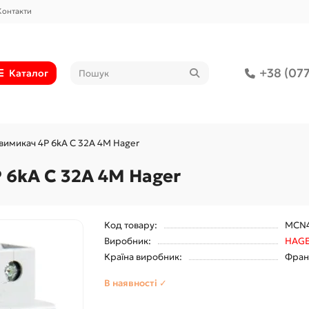
Контакти
+38 (077
Каталог
вимикач 4P 6kA C 32A 4M Hager
 6kA C 32A 4M Hager
Код товару:
MCN
Виробник:
HAG
Країна виробник:
Фран
В наявності ✓