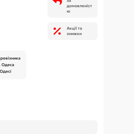
за
домовленіст
ю
Акції та
знижки
еревізника
. Одеса
 Одесі