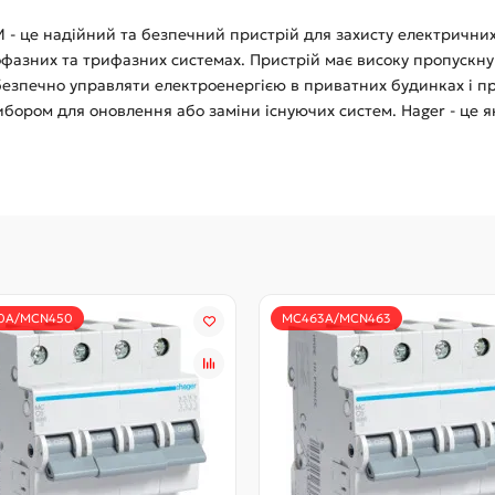
- це надійний та безпечний пристрій для захисту електричних
азних та трифазних системах. Пристрій має високу пропускну зд
безпечно управляти електроенергією в приватних будинках і п
бором для оновлення або заміни існуючих систем. Hager - це як
0A/MCN450
MC463A/MCN463