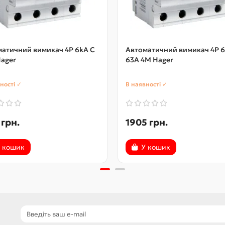
атичний вимикач 4P 6kA C
Автоматичний вимикач 4P 6
ager
63A 4M Hager
ності ✓
В наявності ✓
 грн.
1905 грн.
 кошик
У кошик