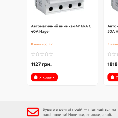
Автоматичний вимикач 4P 6kA C
Автом
40A Hager
50A H
В наявності ✓
В наяв
1127 грн.
1818
У кошик
У
Будьте в центрі подій — підпишіться на
наші новини! Новинки, знижки, акції.