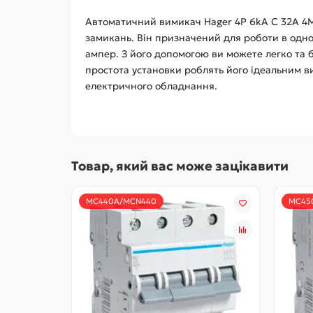
Автоматичний вимикач Hager 4P 6kA C 32A 4M 
замикань. Він призначений для роботи в одноф
ампер. З його допомогою ви можете легко та 
простота установки роблять його ідеальним ви
електричного обладнання.
Товар, який вас може зацікавити
MC440A/MCN440
MC45