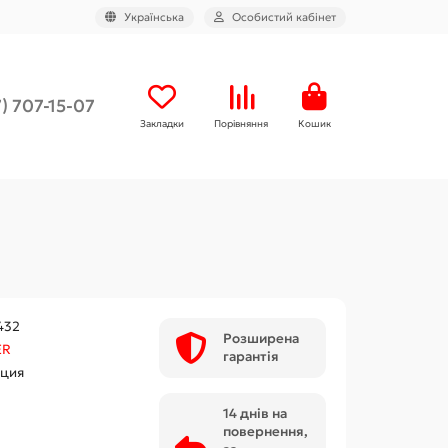
Українська
Особистий кабінет
) 707-15-07
Закладки
Порівняння
Кошик
432
Розширена
ER
гарантія
ция
14 днів на
повернення,