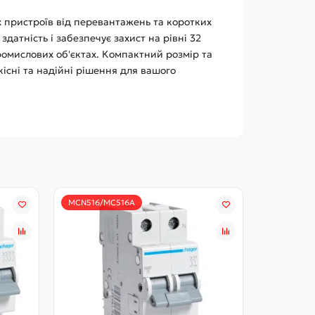
 пристроїв від перевантажень та коротких
атність і забезпечує захист на рівні 32
ромислових об'єктах. Компактний розмір та
існі та надійні рішення для вашого
MCN516/MC516A
MM506N