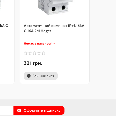
kA C
Автоматичний вимикач 1P+N 6kA
Автомати
C 16A 2M Hager
захисту д
А 2.5М H
Немає в наявності ✓
Немає в на
321 грн.
1850 гр
Закінчилися
Закі
Оформити підписку