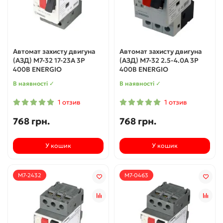
Автомат захисту двигуна
Автомат захисту двигуна
(АЗД) M7-32 17-23А 3Р
(АЗД) M7-32 2.5-4.0А 3P
400В ENERGIO
400В ENERGIO
В наявності ✓
В наявності ✓
1 отзив
1 отзив
768 грн.
768 грн.
У кошик
У кошик
M7-2432
M7-0463