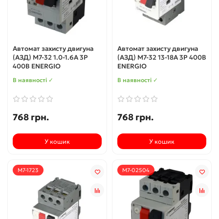
Автомат захисту двигуна
Автомат захисту двигуна
(АЗД) M7-32 1.0-1.6А 3P
(АЗД) M7-32 13-18А 3P 400В
400В ENERGIO
ENERGIO
В наявності ✓
В наявності ✓
768 грн.
768 грн.
У кошик
У кошик
M7-1723
M7-02504