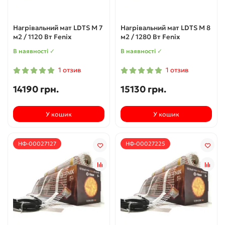
Нагрівальний мат LDTS M 7
Нагрівальний мат LDTS M 8
м2 / 1120 Вт Fenix
м2 / 1280 Вт Fenix
В наявності ✓
В наявності ✓
1 отзив
1 отзив
14190 грн.
15130 грн.
У кошик
У кошик
НФ-00027127
НФ-00027225