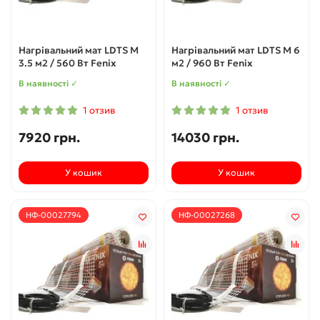
Нагрівальний мат LDTS M
Нагрівальний мат LDTS M 6
3.5 м2 / 560 Вт Fenix
м2 / 960 Вт Fenix
В наявності ✓
В наявності ✓
1 отзив
1 отзив
7920 грн.
14030 грн.
У кошик
У кошик
НФ-00027794
НФ-00027268