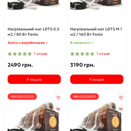
Нагрівальний мат LDTS 0.5
Нагрівальний мат LDTS M 1
м2 / 80 Вт Fenix
м2 / 160 Вт Fenix
Знято з виробництва ✓
В наявності ✓
1 отзив
1 отзив
2490 грн.
3190 грн.
У кошик
У кошик
НФ-00027025
НФ-00026951