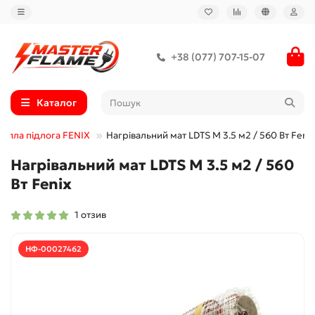
+38 (077) 707-15-07
Каталог
Тепла підлога FENIX
Нагрівальний мат LDTS M 3.5 м2 / 560 Вт Fenix
Нагрівальний мат LDTS M 3.5 м2 / 560
Вт Fenix
1 отзив
НФ-00027462