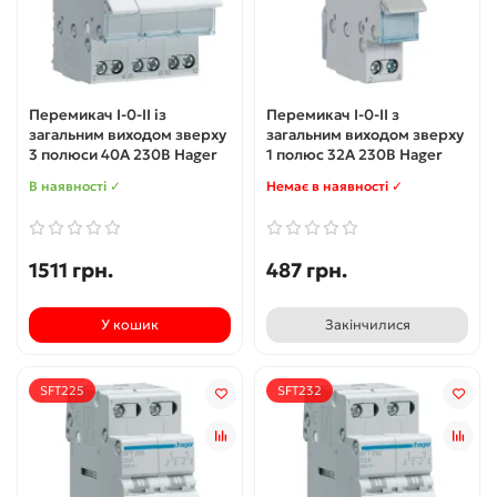
Перемикач I-0-II із
Перемикач I-0-II з
загальним виходом зверху
загальним виходом зверху
3 полюси 40А 230В Hager
1 полюс 32А 230В Hager
В наявності ✓
Немає в наявності ✓
1511 грн.
487 грн.
У кошик
Закінчилися
SFT225
SFT232