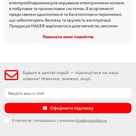
електрообладнання для керування електричними колами
в побутових та промислових системах. В асортименті
представлені однополюсні та багатополюсні перемикачі,
що забезпечують безпеку та зручність експлуатації.
Продукція HAGER вирізняється довговічністю, високим
рівнем електричної та механічної міцності, відповідністю
Показати опис повністю
Показати опис повністю
міжнародним стандартам якості. Перемикачі ідеально
підходять для встановлення у розподільчих щитах та
системах автоматизації, забезпечуючи стабільну роботу
електричних мереж. Купівля перемикачів HAGER гарантує
надійність та безпеку електропостачання в будь-якому
об’єкті.
Будьте в центрі подій — підпишіться на наші
новини! Новинки, знижки, акції.
Оформити підписку
Я прочитав і погоджуюсь з умовами
Конфіденційність