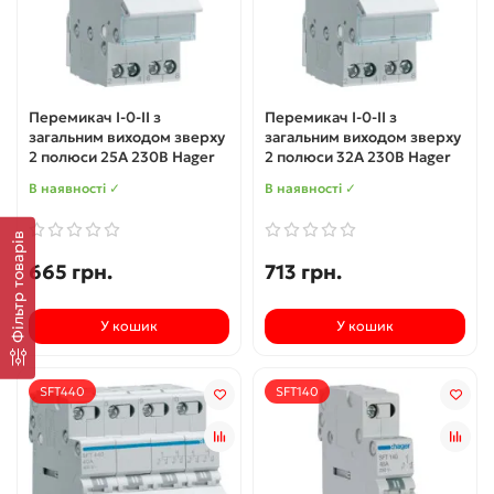
Перемикач I-0-II з
Перемикач I-0-II з
загальним виходом зверху
загальним виходом зверху
2 полюси 25А 230В Hager
2 полюси 32А 230В Hager
В наявності ✓
В наявності ✓
Фільтр товарів
665 грн.
713 грн.
У кошик
У кошик
SFT440
SFT140