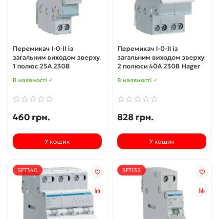
Перемикач I-0-II із
Перемикач I-0-II із
загальним виходом зверху
загальним виходом зверху
1 полюс 25А 230В
2 полюси 40А 230В Hager
В наявності ✓
В наявності ✓
460 грн.
828 грн.
У кошик
У кошик
SFT340
SFT132