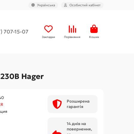
Українська
Особистий кабінет
) 707-15-07
Закладки
Порівняння
Кошик
 230В Hager
40
Розширена
ER
гарантія
ция
14 днів на
повернення,