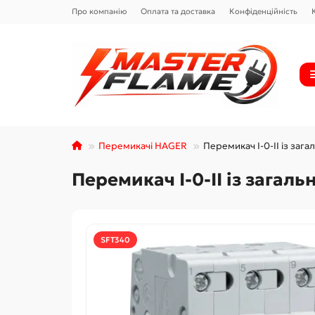
Про компанію
Оплата та доставка
Конфіденційність
Перемикачі HAGER
Перемикач I-0-II із заг
Перемикач I-0-II із загал
SFT340