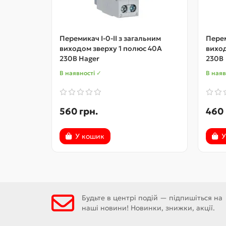
Перемикач I-0-II з загальним
Перем
виходом зверху 1 полюс 40А
виход
230В Hager
230В
В наявності ✓
В наяв
560 грн.
460 
У кошик
У
Будьте в центрі подій — підпишіться на
наші новини! Новинки, знижки, акції.