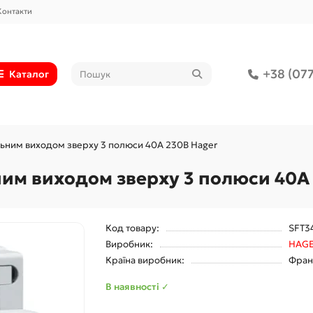
Контакти
+38 (077
Каталог
альним виходом зверху 3 полюси 40А 230В Hager
ьним виходом зверху 3 полюси 40А
Код товару:
SFT3
Виробник:
HAG
Країна виробник:
Фран
В наявності ✓