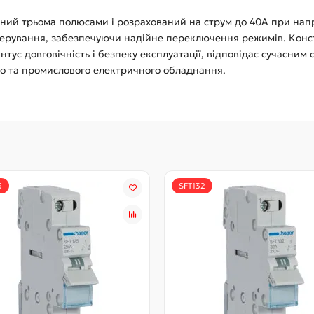
ений трьома полюсами і розрахований на струм до 40А при напр
керування, забезпечуючи надійне переключення режимів. Конст
тує довговічність і безпеку експлуатації, відповідає сучасним 
о та промислового електричного обладнання.
5
SFT132