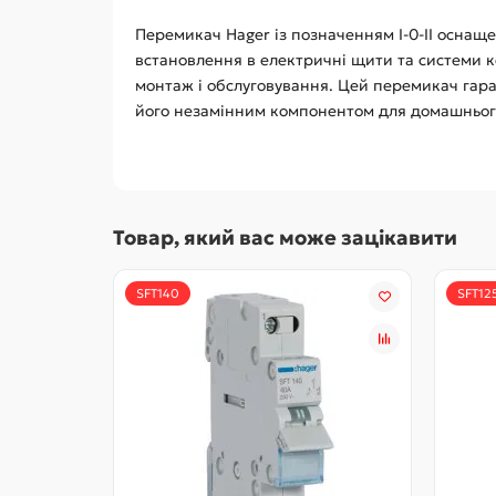
Перемикач Hager із позначенням I-0-II оснащ
встановлення в електричні щити та системи 
монтаж і обслуговування. Цей перемикач гаран
його незамінним компонентом для домашньог
Товар, який вас може зацікавити
SFT140
SFT12