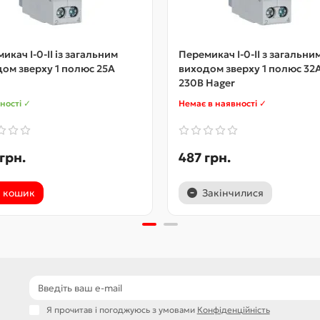
икач I-0-II із загальним
Перемикач I-0-II з загальни
ом зверху 1 полюс 25А
виходом зверху 1 полюс 32
230В Hager
ності ✓
Немає в наявності ✓
грн.
487 грн.
 кошик
Закінчилися
Я прочитав і погоджуюсь з умовами
Конфіденційність