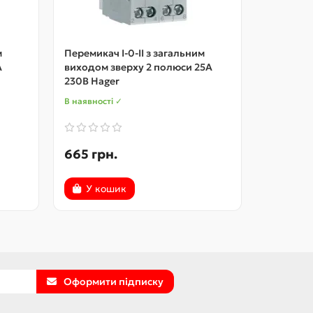
м
Перемикач I-0-II з загальним
Перемикач
А
виходом зверху 2 полюси 25А
виходом 
230В Hager
230В Hag
В наявності ✓
В наявност
665 грн.
713 грн
У кошик
У ко
Оформити підписку