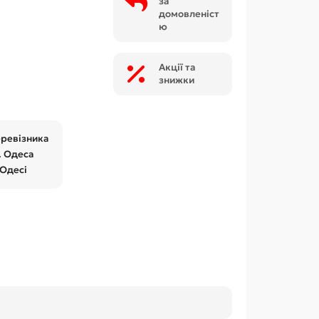
за
домовленіст
ю
Акції та
знижки
еревізника
. Одеса
 Одесі