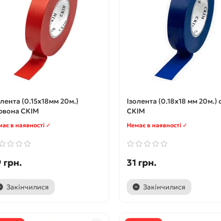
олента (0.15х18мм 20м.)
Ізолента (0.18х18 мм 20м.) 
рвона СКІМ
СКІМ
ає в наявності ✓
Немає в наявності ✓
 грн.
31 грн.
Закінчилися
Закінчилися