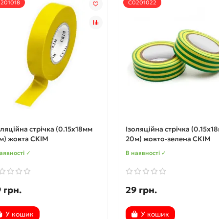
201018
С0201022
оляційна стрічка (0.15х18мм
Ізоляційна стрічка (0.15х1
м) жовта СКІМ
20м) жовто-зелена СКІМ
аявності ✓
В наявності ✓
 грн.
29 грн.
У кошик
У кошик