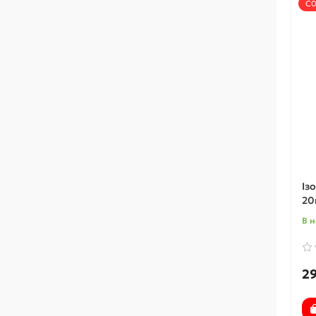
С0
Із
20
В н
29