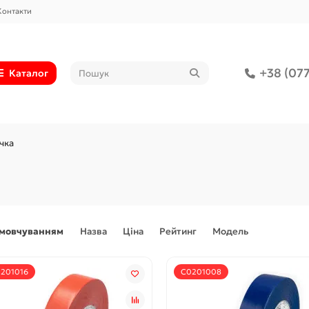
Контакти
+38 (077
Каталог
ічка
амовчуванням
Назва
Ціна
Рейтинг
Модель
201016
С0201008