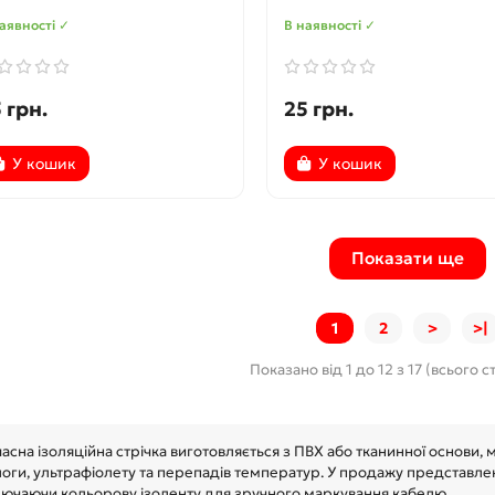
аявності ✓
В наявності ✓
 грн.
25 грн.
У кошик
У кошик
Показати ще
1
2
>
>|
Показано від 1 до 12 з 17 (всього с
асна ізоляційна стрічка виготовляється з ПВХ або тканинної основи, ма
оги, ультрафіолету та перепадів температур. У продажу представлені
лючаючи кольорову ізоленту для зручного маркування кабелю.