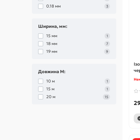
0.18 мм
3
Ширина, мм:
15 мм
1
18 мм
7
19 мм
9
Із
че
Довжина М:
Нем
10 м
1
15 м
1
20 м
15
29