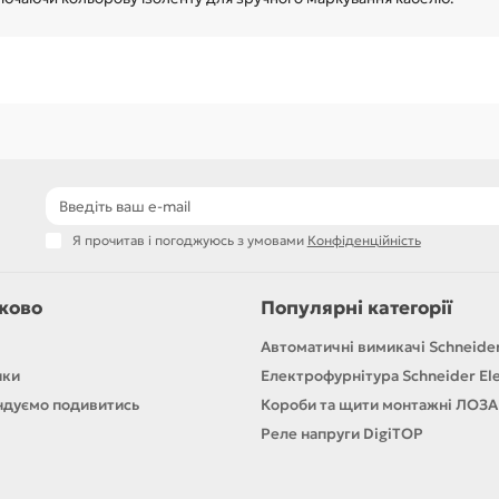
Я прочитав і погоджуюсь з умовами
Конфіденційність
ково
Популярні категорії
Автоматичні вимикачі Schneider
ики
Електрофурнітура Schneider Ele
дуємо подивитись
Короби та щити монтажні ЛОЗА
Реле напруги DigiTOP