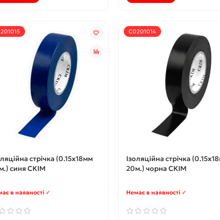
201015
С0201014
оляційна стрічка (0.15х18мм
Ізоляційна стрічка (0.15х1
м.) синя СКІМ
20м.) чорна СКІМ
ає в наявності ✓
Немає в наявності ✓