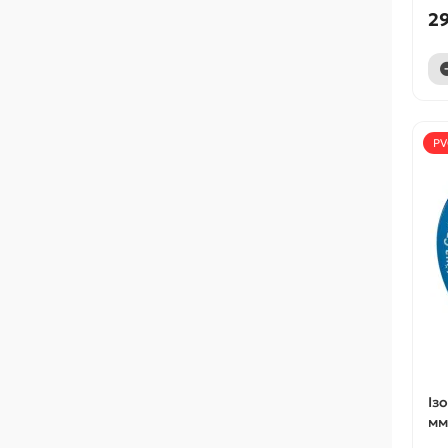
29
PV
Із
мм