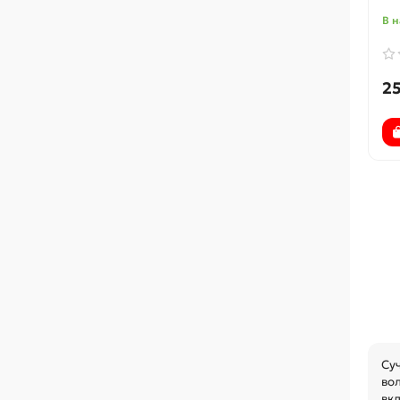
В н
25
Суч
вол
вк