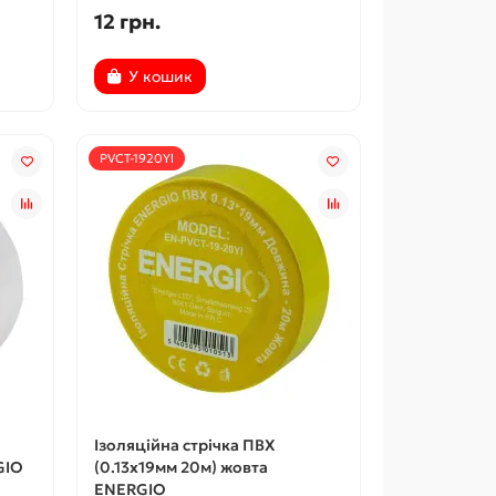
12 грн.
У кошик
PVCT-1920Yl
Ізоляційна стрічка ПВХ
GIO
(0.13x19мм 20м) жовта
ENERGIO