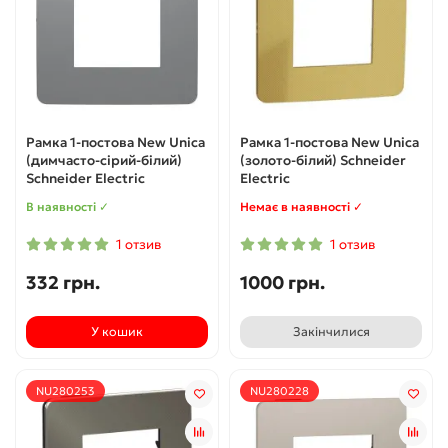
Рамка 1-постова New Unica
Рамка 1-постова New Unica
(димчасто-сірий-білий)
(золото-білий) Schneider
Schneider Electric
Electric
В наявності ✓
Немає в наявності ✓
1 отзив
1 отзив
332 грн.
1000 грн.
У кошик
Закінчилися
NU280253
NU280228