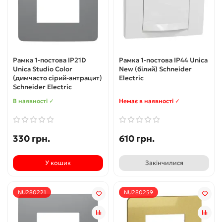
Рамка 1-постова IP21D
Рамка 1-постова IP44 Unica
Unica Studio Color
New (білий) Schneider
(димчасто сірий-антрацит)
Electric
Schneider Electric
В наявності ✓
Немає в наявності ✓
330 грн.
610 грн.
У кошик
Закінчилися
NU280221
NU280259