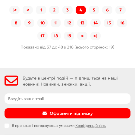
|<
<
1
2
3
4
5
6
7
8
9
10
11
12
13
14
15
16
17
18
19
>
>|
Показано від 37 до 48 з 218 (всього сторінок: 19)
Будьте в центрі подій — підпишіться на наші
новини! Новинки, знижки, акції.
Оформити підписку
Я прочитав і погоджуюсь з умовами
Конфіденційність