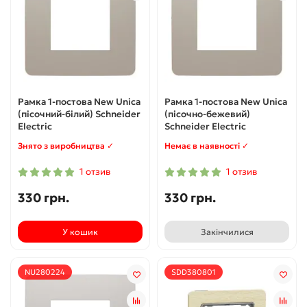
Рамка 1-постова New Unica
Рамка 1-постова New Unica
(пісочний-білий) Schneider
(пісочно-бежевий)
Electric
Schneider Electric
Знято з виробництва ✓
Немає в наявності ✓
1 отзив
1 отзив
330 грн.
330 грн.
У кошик
Закінчилися
NU280224
SDD380801