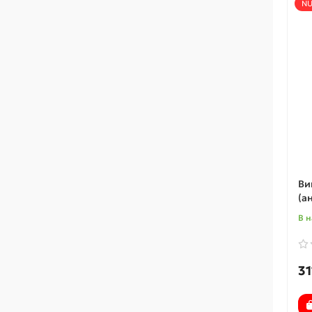
NU
Ви
(а
В н
31