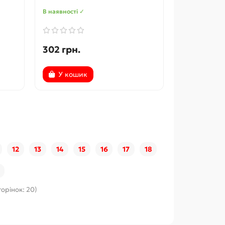
В наявності ✓
302 грн.
У кошик
12
13
14
15
16
17
18
торінок: 20)