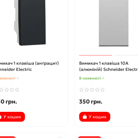
микач 1 клавіша (антрацит)
Вимикач 1 клавіша 10А
hneider Electric
(алюміній) Schneider Electr
аявності ✓
В наявності ✓
0 грн.
350 грн.
У кошик
У кошик