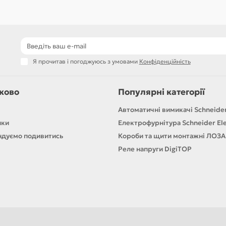
Я прочитав і погоджуюсь з умовами
Конфіденційність
ково
Популярні категорії
Автоматичні вимикачі Schneider
ики
Електрофурнітура Schneider Ele
дуємо подивитись
Короби та щити монтажні ЛОЗА
Реле напруги DigiTOP