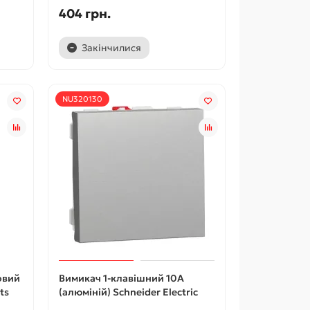
404 грн.
Закінчилися
NU320130
овий
Вимикач 1-клавішний 10А
ts
(алюміній) Schneider Electric