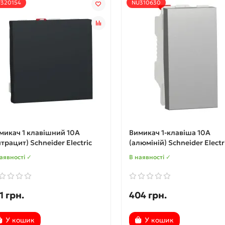
320154
NU310630
микач 1 клавішний 10А
Вимикач 1-клавіша 10А
нтрацит) Schneider Electric
(алюміній) Schneider Electr
аявності ✓
В наявності ✓
1 грн.
404 грн.
У кошик
У кошик