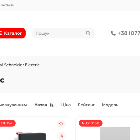
Контакти
+38 (077
Каталог
і Schneider Electric
ic
амовчуванням
Назва
Ціна
Рейтинг
Модель
310154
NU310130