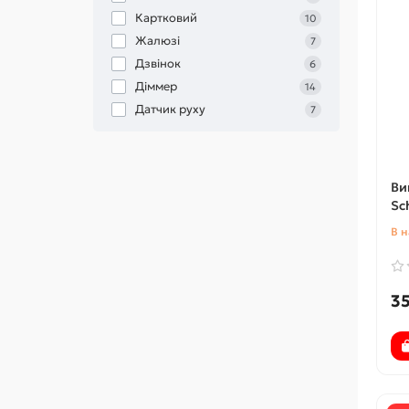
Картковий
10
Жалюзі
7
Дзвінок
6
Діммер
14
Датчик руху
7
Ви
Sc
В н
35