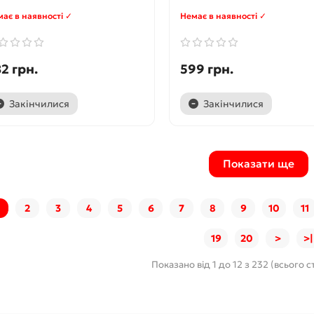
ає в наявності ✓
Немає в наявності ✓
2 грн.
599 грн.
Закінчилися
Закінчилися
Показати ще
2
3
4
5
6
7
8
9
10
11
19
20
>
>|
Показано від 1 до 12 з 232 (всього с