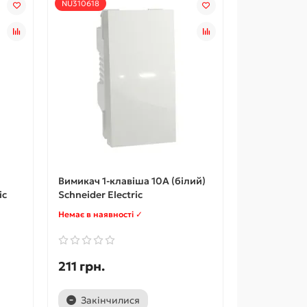
NU310618
Вимикач 1-клавіша 10А (білий)
ic
Schneider Electric
Немає в наявності ✓
211 грн.
Закінчилися