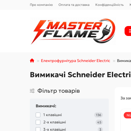
Про компанію
Оплата та доставка
Конфіденційність
Електрофурнітура Schneider Electric
Вимикач
Вимикачі Schneider Electr
Фільтр товарів
За з
Вимикачі:
1 клавішні
136
NU
2-х клавішні
45
3-х клавішні
3