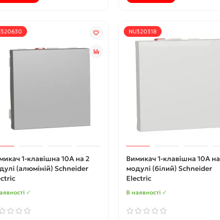
320630
NU320318
микач 1-клавішна 10А на 2
Вимикач 1-клавішна 10А на
дулі (алюміній) Schneider
модулі (білий) Schneider
ctric
Electric
аявності ✓
В наявності ✓