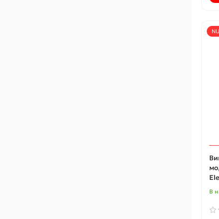
NU
Ви
мо
Ele
В н