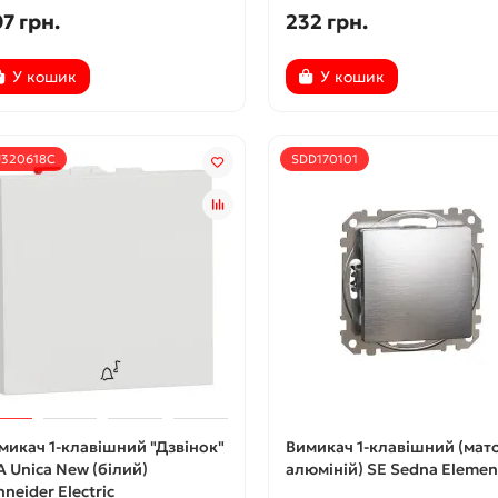
7 грн.
232 грн.
У кошик
У кошик
320618C
SDD170101
микач 1-клавішний "Дзвінок"
Вимикач 1-клавішний (мат
А Unica New (білий)
алюміній) SE Sedna Elemen
hneider Electric