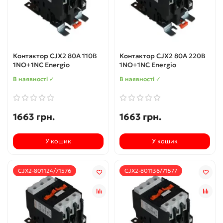
Контактор CJX2 80А 110В
Контактор CJX2 80А 220В
1NO+1NC Energio
1NO+1NC Energio
В наявності ✓
В наявності ✓
1663 грн.
1663 грн.
У кошик
У кошик
CJX2-801124/71576
CJX2-801136/71577