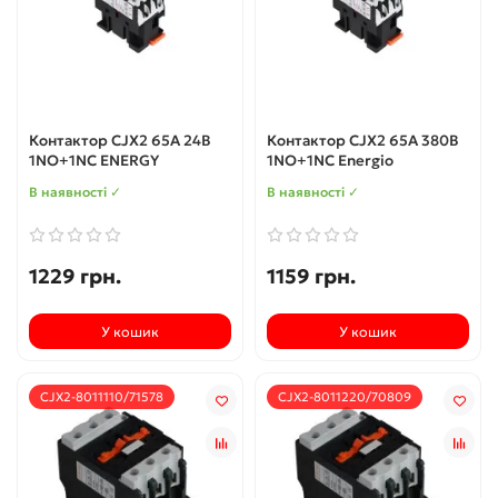
Контактор CJX2 65A 24В
Контактор CJX2 65А 380В
1NO+1NC ENERGY
1NO+1NC Energio
В наявності ✓
В наявності ✓
1229 грн.
1159 грн.
У кошик
У кошик
CJX2-8011110/71578
CJX2-8011220/70809