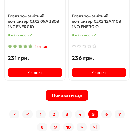
Електромагнітний
Електромагнітний
контактор CJX2 09А 380В
контактор CJX2 12А 110В
1NC ENERGIO
1NO ENERGIO
В наявності ✓
В наявності ✓
1 отзив
231 грн.
236 грн.
У кошик
У кошик
Показати ще
|<
<
1
2
3
4
5
6
7
8
9
10
>
>|