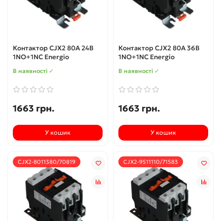
Контактор CJX2 80А 24В
Контактор CJX2 80А 36В
1NO+1NC Energio
1NO+1NC Energio
В наявності ✓
В наявності ✓
1663 грн.
1663 грн.
У кошик
У кошик
CJX2-8011380/70819
CJX2-9511110/71583