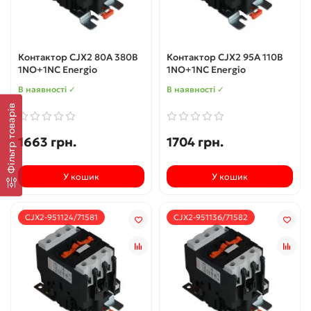
Контактор CJX2 80А 380В
Контактор CJX2 95А 110В
1NO+1NC Energio
1NO+1NC Energio
В наявності ✓
В наявності ✓
Фільтр товарів
1663 грн.
1704 грн.
У кошик
У кошик
CJX2-951124/71581
CJX2-951136/71582