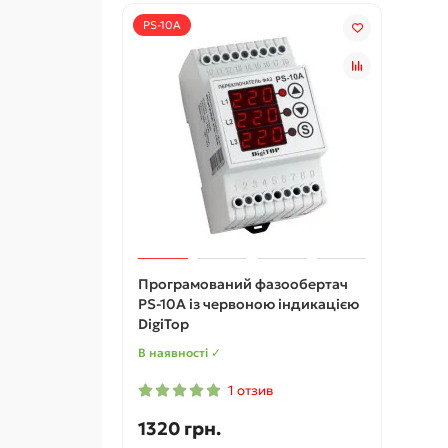
PS-10A
Програмований фазообертач
PS-10A із червоною індикацією
DigiTop
В наявності ✓
1 отзив
1320 грн.