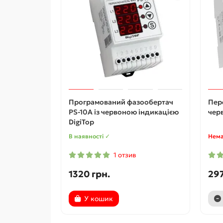
Програмований фазообертач
Пер
PS-10A із червоною індикацією
чер
DigiTop
В наявності ✓
Нема
1 отзив
1320 грн.
297
У кошик