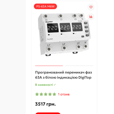
PS-63A M6W
Програмований перемикач фаз
63A з білою індикацією DigiTop
В наявності ✓
1 отзив
3517 грн.