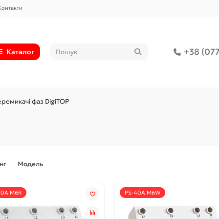
Контакти
+38 (077
Каталог
ремикачі фаз DigiTOP
нг
Модель
40A M6R
PS-40A M6W