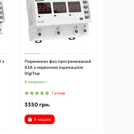
 з
Перемикач фаз програмований
63A з червоною індикацією
DigiTop
В наявності ✓
1 отзив
3350 грн.
У кошик