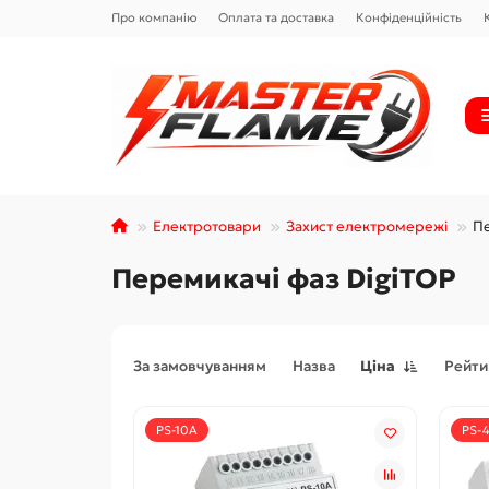
Про компанію
Оплата та доставка
Конфіденційність
Електротовари
Захист електромережі
Пе
Перемикачі фаз DigiTOP
За замовчуванням
Назва
Ціна
Рейти
PS-10A
PS-