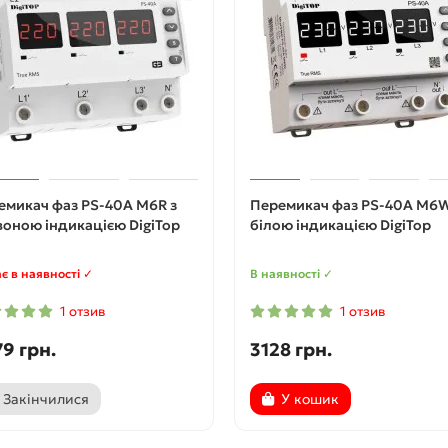
емикач фаз PS-40A M6R з
Перемикач фаз PS-40A M6W
воною індикацією DigiTop
білою індикацією DigiTop
є в наявності ✓
В наявності ✓
1 отзив
1 отзив
9 грн.
3128 грн.
Закінчилися
У кошик