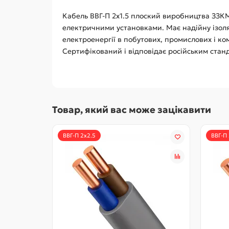
Кабель ВВГ-П 2х1.5 плоский виробництва ЗЗКМ
електричними установками. Має надійну ізоляц
електроенергії в побутових, промислових і к
Сертифікований і відповідає російським станд
Товар, який вас може зацікавити
ВВГ-П 2х2.5
ВВГ-П