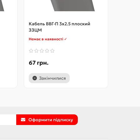
Кабель ВВГ-П 3x2.5 плоский
Кабель В
ЗЗЦМ
Немає в наявності ✓
Немає в на
67 грн.
106 грн
Закінчилися
Закі
Оформити підписку