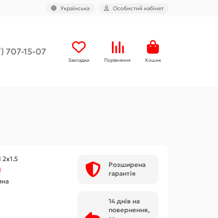
Українська
Особистий кабінет
) 707-15-07
Закладки
Порівняння
Кошик
 2х1.5
Розширена
М
гарантія
ина
14 днів на
повернення,