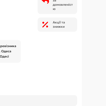
за
домовленіст
ю
Акції та
знижки
еревізника
. Одеса
 Одесі