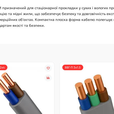
 призначений для стаціонарної прокладки у сухих і вологих при
ію та мідні жили, що забезпечує безпеку та довговічність експ
омерційних об'єктах. Компактна плоска форма кабелю полегшує
артам якості та безпеки.
 2x4
ВВГ-П 3x1.5