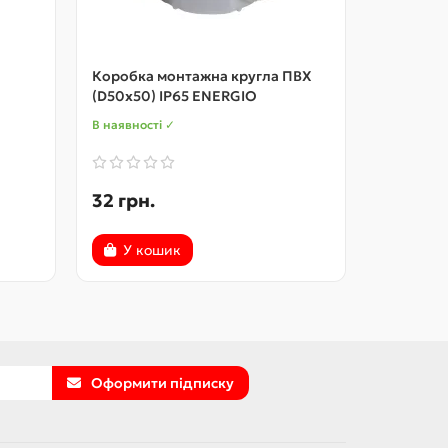
Коробка монтажна кругла ПВХ
Монтажна
(D50x50) IP65 ENERGIO
кругла I
В наявності ✓
В наявност
32 грн.
42 грн.
У кошик
У ко
Оформити підписку