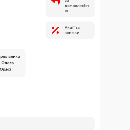
за
домовленіст
ю
Акції та
знижки
еревізника
. Одеса
 Одесі