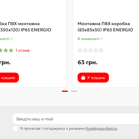
бка ПВХ монтажна
Монтажна ПВХ коробка
350x120) IP65 ENERGIO
(85x85x50) IP65 ENERGIO
ності ✓
В наявності ✓
1 отзив
грн.
63 грн.
 кошик
У кошик
Я прочитав і погоджуюсь з умовами
Конфіденційність