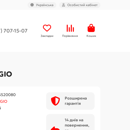
Українська
Особистий кабінет
) 707-15-07
Закладки
Порівняння
Кошик
GIO
5520080
Розширена
GIO
гарантія
й
14 днів на
повернення,