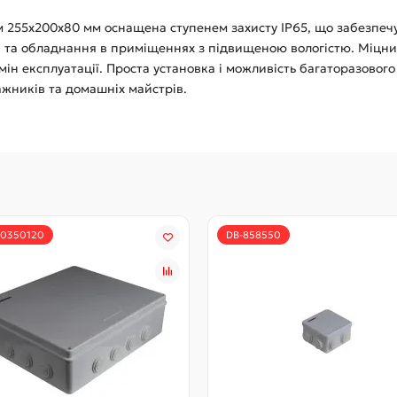
255x200x80 мм оснащена ступенем захисту IP65, що забезпечує 
 та обладнання в приміщеннях з підвищеною вологістю. Міцний
мін експлуатації. Проста установка і можливість багаторазово
жників та домашніх майстрів.
00350120
DB-858550