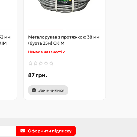
32 мм
Металорукав з протяжкою 38 мм
Металору
CКІМ
(бухта 25м) CКІМ
(бухта 1
Немає в наявності ✓
Немає в на
87 грн.
113 грн
Закінчилися
Закі
Оформити підписку