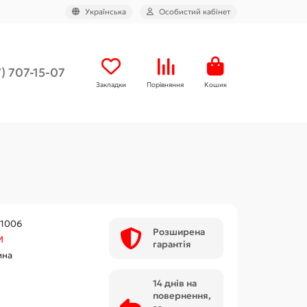
Українська
Особистий кабінет
) 707-15-07
Закладки
Порівняння
Кошик
1006
Розширена
М
гарантія
ина
14 днів на
повернення,