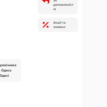
за
домовленіст
ю
Акції та
знижки
еревізника
. Одеса
 Одесі