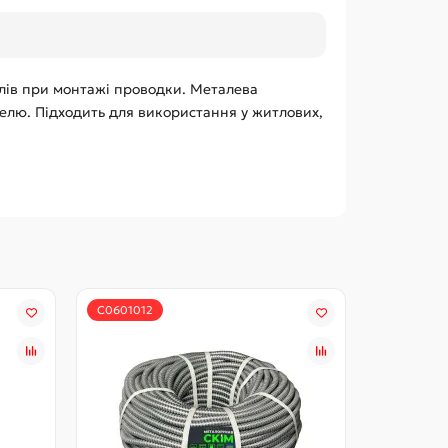
елів при монтажі проводки. Металева
лю. Підходить для використання у житлових,
С0601012
С0601008