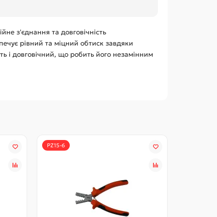
йне з'єднання та довговічність
печує рівний та міцний обтиск завдяки
сть і довговічний, що робить його незамінним
PZ15-6
PZ05-16