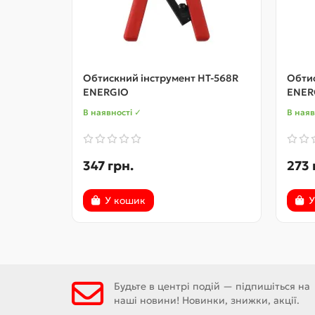
Обтискний інструмент HT-568R
Обтис
ENERGIO
ENER
В наявності ✓
В наяв
347 грн.
273 
У кошик
У
Будьте в центрі подій — підпишіться на
наші новини! Новинки, знижки, акції.