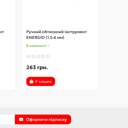
нт
Ручний обтискний інструмент
Ручний о
ENERGIO (1.5-6 мм)
(0.5-16 
В наявності ✓
В наявност
263 грн.
357 грн
У кошик
У ко
Оформити підписку