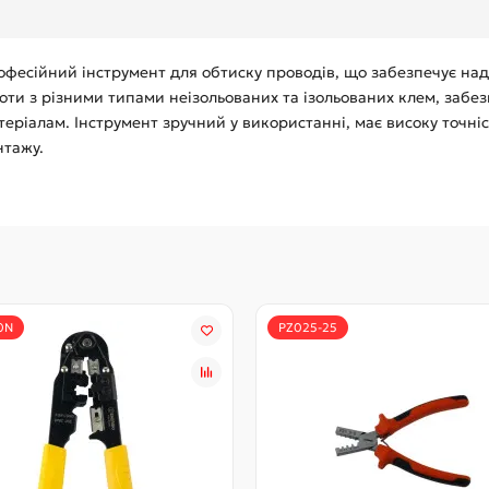
фесійний інструмент для обтиску проводів, що забезпечує наді
оти з різними типами неізольованих та ізольованих клем, забез
теріалам. Інструмент зручний у використанні, має високу точні
нтажу.
0N
PZ025-25