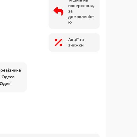
14 днів на
повернення,
за
домовленіст
ю
Акції та
знижки
еревізника
. Одеса
 Одесі