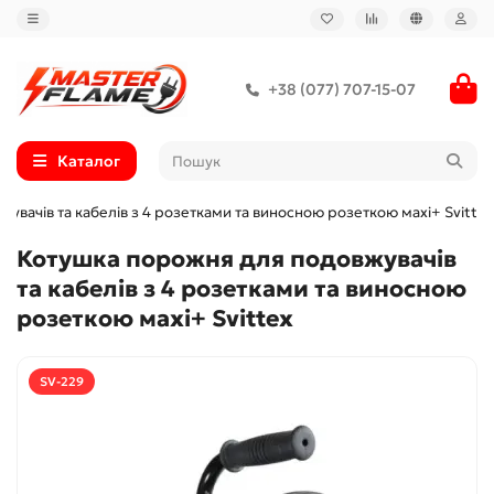
+38 (077) 707-15-07
Каталог
увачів та кабелів з 4 розетками та виносною розеткою махі+ Svittex
Котушка порожня для подовжувачів
та кабелів з 4 розетками та виносною
розеткою махі+ Svittex
SV-229