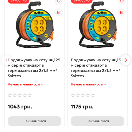
SV-004-O
SV-005-O
Подовжувач на котушці 25
Подовжувач на котушці 30
м серія стандарт з
м серія стандарт з
термозахистом 2х1.5 мм²
термозахистом 2х1.5 мм²
Svittex
Svittex
Немає в наявності ✓
Немає в наявності ✓
1043 грн.
1175 грн.
Закінчилися
Закінчилися