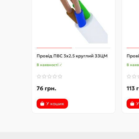
Провід ПВС 3х2.5 круглий ЗЗЦМ
Пров
В наявності ✓
В наяв
76 грн.
113 
У кошик
У