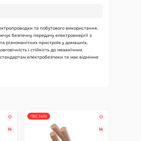
ектропроводки та побутового використання.
печує безпечну передачу електроенергії з
та різноманітних пристроїв у домашніх,
вговічність і стійкість до механічних
м стандартам електробезпеки та має відмінне
ПВС 3х10
ПВС 4х1