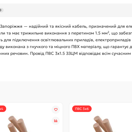
0
 Запоріжжя — надійний та якісний кабель, призначений для ел
или та має трижильне виконання з перетином 1.5 мм², що забез
ть для підключення освітлювальних приладів, електроприладів 
у виконана з гнучкого та міцного ПВХ матеріалу, що гарантує до
ічних речовин. Провід ПВС 3х1.5 ЗЗЦМ відповідає всім сучасни
х4
ПВС 3х6