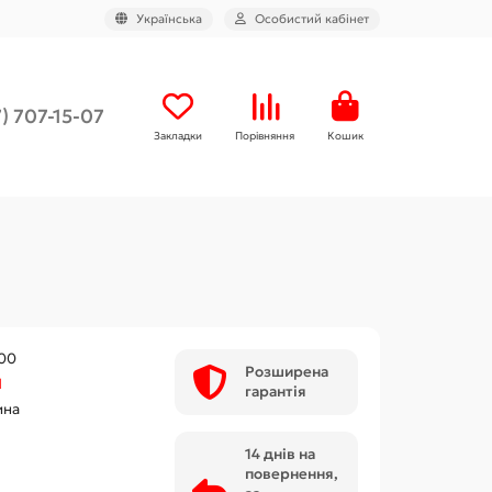
Українська
Особистий кабінет
) 707-15-07
Закладки
Порівняння
Кошик
00
Розширена
М
гарантія
ина
14 днів на
повернення,