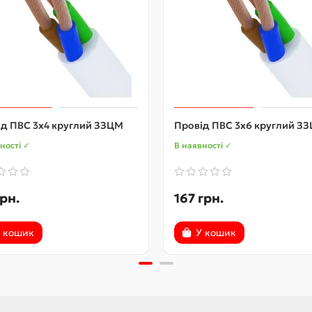
ід ПВС 3х4 круглий ЗЗЦМ
Провід ПВС 3х6 круглий З
ності ✓
В наявності ✓
грн.
167 грн.
 кошик
У кошик