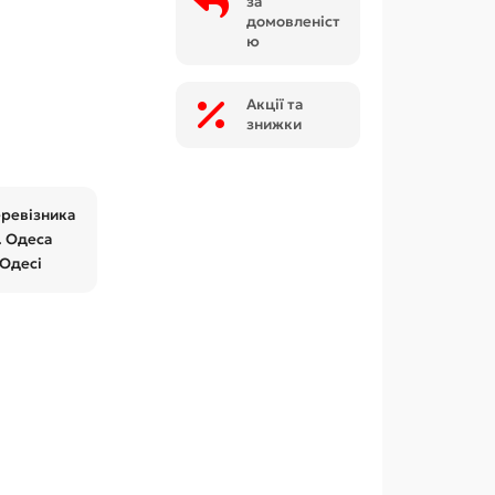
за
домовленіст
ю
Акції та
знижки
еревізника
. Одеса
 Одесі