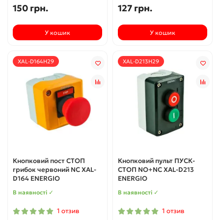
150 грн.
127 грн.
У кошик
У кошик
XAL-D164H29
XAL-D213H29
Кнопковий пост СТОП
Кнопковий пульт ПУСК-
грибок червоний NC XAL-
СТОП NO+NC XAL-D213
D164 ENERGIO
ENERGIO
В наявності ✓
В наявності ✓
1 отзив
1 отзив