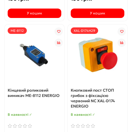
У кошик
У кошик
ME-8112
XAL-D174H29
Кінцевий роликовий
Кнопковий пост СТОП
вимикач МЕ-8112 ENERGIO
грибок з фіксацією
червоний NC XAL-D174
ENERGIO
В наявності ✓
В наявності ✓