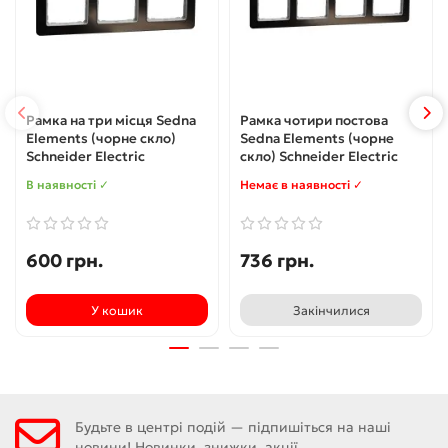
Рамка на три місця Sedna
Рамка чотири постова
Elements (чорне скло)
Sedna Elements (чорне
Schneider Electric
скло) Schneider Electric
В наявності ✓
Немає в наявності ✓
600 грн.
736 грн.
У кошик
Закінчилися
Будьте в центрі подій — підпишіться на наші
новини! Новинки, знижки, акції.