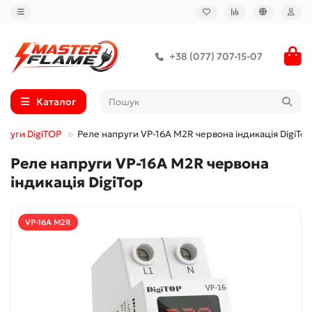
+38 (077) 707-15-07
Каталог
пруги DigiTOP
Реле напруги VP-16A M2R червона індикація DigiTop
Реле напруги VP-16A M2R червона
індикація DigiTop
VP-16A M2R