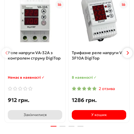
Реле напруги VA-32A з
Трифазне реле напруги VP-
контролем струму DigiTop
3F10A DigiTop
Немає в наявності ✓
В наявності ✓
2 отзива
912 грн.
1286 грн.
Закінчилися
У кошик